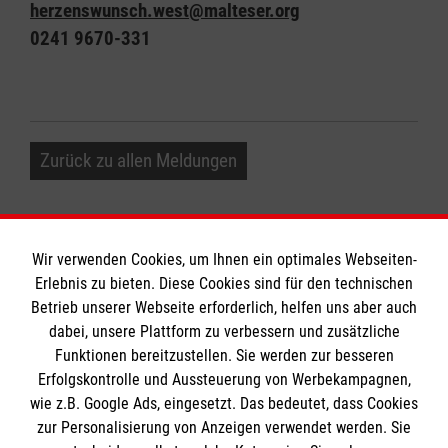
herzenswunsch.west@malteser.org
0241 9670-331
Zurück zu allen Meldungen
Wir verwenden Cookies, um Ihnen ein optimales Webseiten-
Erlebnis zu bieten. Diese Cookies sind für den technischen
Informationen
Betrieb unserer Webseite erforderlich, helfen uns aber auch
dabei, unsere Plattform zu verbessern und zusätzliche
Funktionen bereitzustellen. Sie werden zur besseren
Erfolgskontrolle und Aussteuerung von Werbekampagnen,
Impressum
wie z.B. Google Ads, eingesetzt. Das bedeutet, dass Cookies
Datenschutz
Die Malteser
zur Personalisierung von Anzeigen verwendet werden. Sie
Kontakt