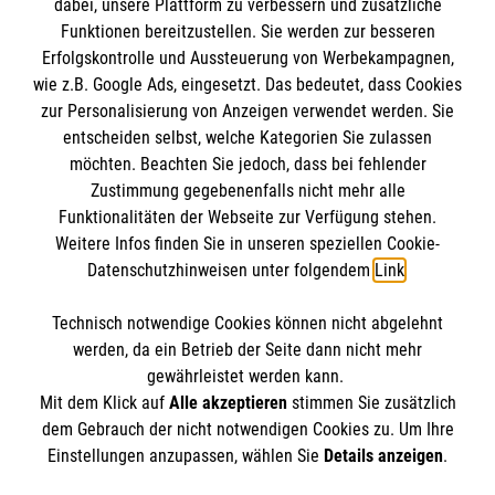
dabei, unsere Plattform zu verbessern und zusätzliche
Funktionen bereitzustellen. Sie werden zur besseren
Erfolgskontrolle und Aussteuerung von Werbekampagnen,
Impressum
wie z.B. Google Ads, eingesetzt. Das bedeutet, dass Cookies
Datenschutz
Die Malteser
zur Personalisierung von Anzeigen verwendet werden. Sie
Barrierefreiheit
entscheiden selbst, welche Kategorien Sie zulassen
Kontakt
möchten. Beachten Sie jedoch, dass bei fehlender
Malteser in Deutschland
Zustimmung gegebenenfalls nicht mehr alle
Malteserorden
Funktionalitäten der Webseite zur Verfügung stehen.
Spendenkonto
Weitere Infos finden Sie in unseren speziellen Cookie-
Sharepoint
Datenschutzhinweisen unter folgendem
Link
.
Empfänger: Malteser Hilfsdienst e.V.
Technisch notwendige Cookies können nicht abgelehnt
Bank: Pax-Bank
So finden Sie uns
werden, da ein Betrieb der Seite dann nicht mehr
IBAN: DE26 3706 0120 1201 2260 11
gewährleistet werden kann.
Mit dem Klick auf
Alle akzeptieren
stimmen Sie zusätzlich
BIC: GENODED1PA7
Bahnhofstraße 5
dem Gebrauch der nicht notwendigen Cookies zu. Um Ihre
Der Malteser Hilfsdienst e.V. ist als eingetragene
Einstellungen anzupassen, wählen Sie
Details anzeigen
.
04668 Grimma
gemeinnützige Organisation von der Körperschaft- und