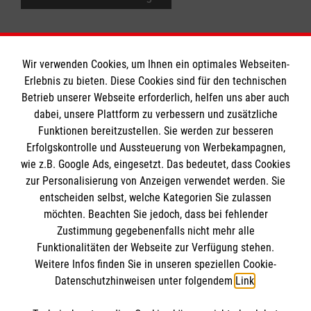
Wir verwenden Cookies, um Ihnen ein optimales Webseiten-
Erlebnis zu bieten. Diese Cookies sind für den technischen
Informationen
Betrieb unserer Webseite erforderlich, helfen uns aber auch
dabei, unsere Plattform zu verbessern und zusätzliche
Funktionen bereitzustellen. Sie werden zur besseren
Erfolgskontrolle und Aussteuerung von Werbekampagnen,
Impressum
wie z.B. Google Ads, eingesetzt. Das bedeutet, dass Cookies
Datenschutz
Die Malteser
zur Personalisierung von Anzeigen verwendet werden. Sie
Kontakt
entscheiden selbst, welche Kategorien Sie zulassen
möchten. Beachten Sie jedoch, dass bei fehlender
Malteser in Deutschland
Zustimmung gegebenenfalls nicht mehr alle
Malteserorden
Funktionalitäten der Webseite zur Verfügung stehen.
Spendenkonto
Weitere Infos finden Sie in unseren speziellen Cookie-
Sharepoint
Datenschutzhinweisen unter folgendem
Link
.
Empfänger: Malteser Hilfsdienst e.V.