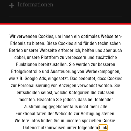
Informationen
Impressum
MPG Ansprechpartner
Datenschutz
Wir verwenden Cookies, um Ihnen ein optimales Webseiten-
Barrierefreiheit
Erlebnis zu bieten. Diese Cookies sind für den technischen
Den Beauftragten für Medizinproduktesicherheit
Betrieb unserer Webseite erforderlich, helfen uns aber auch
Kontakt
dabei, unsere Plattform zu verbessern und zusätzliche
im Malteser Rettungsdienst und den
Die Malteser
Presse
Funktionen bereitzustellen. Sie werden zur besseren
Einsatzdiensten der Malteser können Sie unter
Erfolgskontrolle und Aussteuerung von Werbekampagnen,
gmb_mpg@malteser.org
kontaktieren.
wie z.B. Google Ads, eingesetzt. Das bedeutet, dass Cookies
Malteserorden
zur Personalisierung von Anzeigen verwendet werden. Sie
Malteser Jugend
Spendenkonto
entscheiden selbst, welche Kategorien Sie zulassen
Malteser International
möchten. Beachten Sie jedoch, dass bei fehlender
Zustimmung gegebenenfalls nicht mehr alle
Sharepoint
Empfänger: Malteser Hilfsdienst e.V.
Funktionalitäten der Webseite zur Verfügung stehen.
Weitere Infos finden Sie in unseren speziellen Cookie-
Bank: Pax-Bank für Kirche und Caritas eG
So finden Sie uns
Datenschutzhinweisen unter folgendem
Link
.