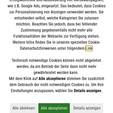
wie z.B. Google Ads, eingesetzt. Das bedeutet, dass Cookies
Malteser in Deutschland
zur Personalisierung von Anzeigen verwendet werden. Sie
Malteserorden
Spendenkonto
entscheiden selbst, welche Kategorien Sie zulassen
Sharepoint
möchten. Beachten Sie jedoch, dass bei fehlender
Zustimmung gegebenenfalls nicht mehr alle
Empfänger: Malteser Hilfsdienst e.V.
Funktionalitäten der Webseite zur Verfügung stehen.
Weitere Infos finden Sie in unseren speziellen Cookie-
Bank: Pax-Bank für Kirche und Caritas eG
So finden Sie uns
Datenschutzhinweisen unter folgendem
Link
.
IBAN: DE07370601201201206274
BIC: GENODED1PA7
Technisch notwendige Cookies können nicht abgelehnt
Vom-Stein-Straße 36
Accordion 1
werden, da ein Betrieb der Seite dann nicht mehr
45894 Gelsenkirchen
gewährleistet werden kann.
Mit dem Klick auf
Alle akzeptieren
stimmen Sie zusätzlich
Telefon:
0209 40858903
dem Gebrauch der nicht notwendigen Cookies zu. Um Ihre
info.gelsenkirchen@malteser.org
Der Malteser Hilfsdienst e.V. ist als eingetragene
Einstellungen anzupassen, wählen Sie
Details anzeigen
.
gemeinnützige Organisation von der Körperschaft- und
Gewerbesteuer befreit.
Alle ablehnen
Alle akzeptieren
Details anzeigen
Lehnt alle nicht-essentiellen Cookies ab
Akzeptiert alle Cookies einschließl
Öffnet detaillie