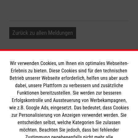
Zurück zu allen Meldungen
Wir verwenden Cookies, um Ihnen ein optimales Webseiten-
Erlebnis zu bieten. Diese Cookies sind für den technischen
Betrieb unserer Webseite erforderlich, helfen uns aber auch
Informationen
dabei, unsere Plattform zu verbessern und zusätzliche
Funktionen bereitzustellen. Sie werden zur besseren
Erfolgskontrolle und Aussteuerung von Werbekampagnen,
Impressum
wie z.B. Google Ads, eingesetzt. Das bedeutet, dass Cookies
Datenschutz
Die Malteser
zur Personalisierung von Anzeigen verwendet werden. Sie
Kontakt
entscheiden selbst, welche Kategorien Sie zulassen
Barrierefreiheit
möchten. Beachten Sie jedoch, dass bei fehlender
Malteser in Deutschland
Zustimmung gegebenenfalls nicht mehr alle