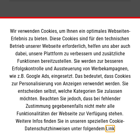
Wir verwenden Cookies, um Ihnen ein optimales Webseiten-
Erlebnis zu bieten. Diese Cookies sind für den technischen
Informationen
Betrieb unserer Webseite erforderlich, helfen uns aber auch
dabei, unsere Plattform zu verbessern und zusätzliche
Funktionen bereitzustellen. Sie werden zur besseren
Erfolgskontrolle und Aussteuerung von Werbekampagnen,
Impressum
wie z.B. Google Ads, eingesetzt. Das bedeutet, dass Cookies
Datenschutz
Die Malteser
zur Personalisierung von Anzeigen verwendet werden. Sie
Barrierefreiheit
entscheiden selbst, welche Kategorien Sie zulassen
Kontakt
möchten. Beachten Sie jedoch, dass bei fehlender
Malteser in Deutschland
Zustimmung gegebenenfalls nicht mehr alle
Malteserorden
Funktionalitäten der Webseite zur Verfügung stehen.
Spendenkonto
Weitere Infos finden Sie in unseren speziellen Cookie-
Sharepoint
Datenschutzhinweisen unter folgendem
Link
.
Empfänger: Malteser Hilfsdienst e.V.