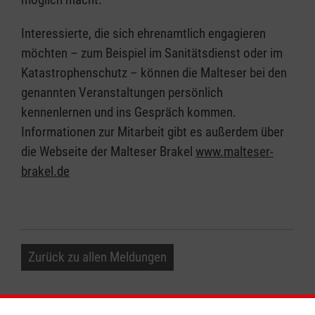
Interessierte, die sich ehrenamtlich engagieren
möchten – zum Beispiel im Sanitätsdienst oder im
Katastrophenschutz – können die Malteser bei den
genannten Veranstaltungen persönlich
kennenlernen und ins Gespräch kommen.
Informationen zur Mitarbeit gibt es außerdem über
die Webseite der Malteser Brakel
www.malteser-
brakel.de
Zurück zu allen Meldungen