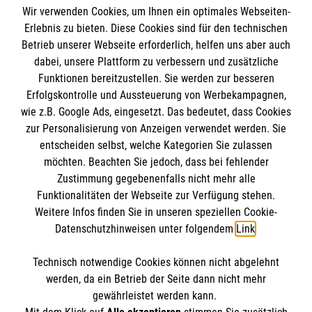
Wir verwenden Cookies, um Ihnen ein optimales Webseiten-
Erlebnis zu bieten. Diese Cookies sind für den technischen
Informationen
Betrieb unserer Webseite erforderlich, helfen uns aber auch
dabei, unsere Plattform zu verbessern und zusätzliche
Funktionen bereitzustellen. Sie werden zur besseren
Erfolgskontrolle und Aussteuerung von Werbekampagnen,
Impressum
wie z.B. Google Ads, eingesetzt. Das bedeutet, dass Cookies
Datenschutz
Die Malteser
zur Personalisierung von Anzeigen verwendet werden. Sie
Kontakt
entscheiden selbst, welche Kategorien Sie zulassen
Barrierefreiheit
möchten. Beachten Sie jedoch, dass bei fehlender
Malteser in Deutschland
Zustimmung gegebenenfalls nicht mehr alle
Malteserorden
Funktionalitäten der Webseite zur Verfügung stehen.
Spendenkonto
Weitere Infos finden Sie in unseren speziellen Cookie-
Sharepoint
Datenschutzhinweisen unter folgendem
Link
.
Empfänger: Malteser Hilfsdienst e.V.
Technisch notwendige Cookies können nicht abgelehnt
IBAN: DE78 3706 0120 1201 2168 30
So finden Sie uns
werden, da ein Betrieb der Seite dann nicht mehr
BIC: GENODED1PA7
gewährleistet werden kann.