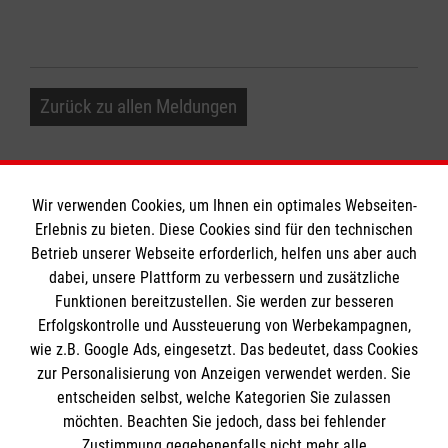
Zurück zu allen Meldungen
Wir verwenden Cookies, um Ihnen ein optimales Webseiten-
Erlebnis zu bieten. Diese Cookies sind für den technischen
Betrieb unserer Webseite erforderlich, helfen uns aber auch
Informationen
dabei, unsere Plattform zu verbessern und zusätzliche
Funktionen bereitzustellen. Sie werden zur besseren
Erfolgskontrolle und Aussteuerung von Werbekampagnen,
Impressum
wie z.B. Google Ads, eingesetzt. Das bedeutet, dass Cookies
Datenschutz
Die Malteser
zur Personalisierung von Anzeigen verwendet werden. Sie
Kontakt
entscheiden selbst, welche Kategorien Sie zulassen
Barrierefreiheit
möchten. Beachten Sie jedoch, dass bei fehlender
Malteser in Deutschland
Zustimmung gegebenenfalls nicht mehr alle