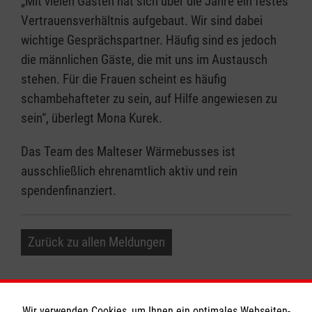
„Mit vielen Gästen hat sich über die Jahre ein festes
Vertrauensverhältnis aufgebaut. Wir sind dabei
wichtige Gesprächspartner. Häufig sind es jedoch
die männlichen Gäste, die mit uns im Austausch
stehen. Für die Frauen scheint es häufig
schambehafteter zu sein, auf Hilfe angewiesen zu
sein“, überlegt Mona Kurek.
Das Team des Malteser Wärmebusses ist
ausschließlich ehrenamtlich aktiv und rein
spendenfinanziert.
Zurück zu allen Meldungen
Wir verwenden Cookies, um Ihnen ein optimales Webseiten-