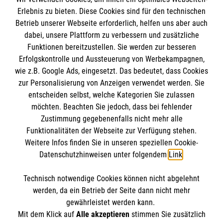
Erlebnis zu bieten. Diese Cookies sind für den technischen
Informationen
Betrieb unserer Webseite erforderlich, helfen uns aber auch
dabei, unsere Plattform zu verbessern und zusätzliche
Funktionen bereitzustellen. Sie werden zur besseren
Erfolgskontrolle und Aussteuerung von Werbekampagnen,
Impressum
wie z.B. Google Ads, eingesetzt. Das bedeutet, dass Cookies
Datenschutz
Die Malteser
zur Personalisierung von Anzeigen verwendet werden. Sie
Kontakt
entscheiden selbst, welche Kategorien Sie zulassen
Barrierefreiheit
möchten. Beachten Sie jedoch, dass bei fehlender
Malteser in Deutschland
Zustimmung gegebenenfalls nicht mehr alle
Malteserorden
Funktionalitäten der Webseite zur Verfügung stehen.
Spendenkonto
Weitere Infos finden Sie in unseren speziellen Cookie-
Sharepoint
Datenschutzhinweisen unter folgendem
Link
.
Empfänger: Malteser Hilfsdienst e.V.
Technisch notwendige Cookies können nicht abgelehnt
IBAN: DE78 3706 0120 1201 2168 30
So finden Sie uns
werden, da ein Betrieb der Seite dann nicht mehr
BIC: GENODED1PA7
gewährleistet werden kann.
Mit dem Klick auf
Alle akzeptieren
stimmen Sie zusätzlich