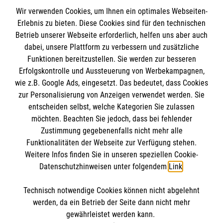
Wir verwenden Cookies, um Ihnen ein optimales Webseiten-
Erlebnis zu bieten. Diese Cookies sind für den technischen
Informationen
Betrieb unserer Webseite erforderlich, helfen uns aber auch
dabei, unsere Plattform zu verbessern und zusätzliche
Funktionen bereitzustellen. Sie werden zur besseren
Erfolgskontrolle und Aussteuerung von Werbekampagnen,
Impressum
wie z.B. Google Ads, eingesetzt. Das bedeutet, dass Cookies
Datenschutz
Die Malteser
zur Personalisierung von Anzeigen verwendet werden. Sie
Kontakt
entscheiden selbst, welche Kategorien Sie zulassen
Barrierefreiheit
möchten. Beachten Sie jedoch, dass bei fehlender
Malteser in Deutschland
Zustimmung gegebenenfalls nicht mehr alle
Malteserorden
Funktionalitäten der Webseite zur Verfügung stehen.
Spendenkonto
Weitere Infos finden Sie in unseren speziellen Cookie-
Sharepoint
Datenschutzhinweisen unter folgendem
Link
.
Empfänger: Malteser Hilfsdienst e.V.
Technisch notwendige Cookies können nicht abgelehnt
IBAN: DE78 3706 0120 1201 2168 30
So finden Sie uns
werden, da ein Betrieb der Seite dann nicht mehr
BIC: GENODED1PA7
gewährleistet werden kann.