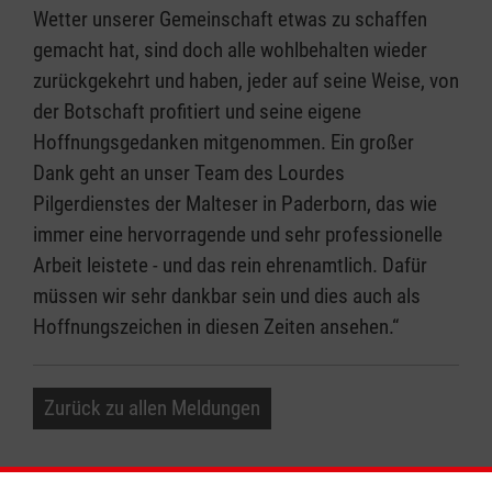
Wetter unserer Gemeinschaft etwas zu schaffen
gemacht hat, sind doch alle wohlbehalten wieder
zurückgekehrt und haben, jeder auf seine Weise, von
der Botschaft profitiert und seine eigene
Hoffnungsgedanken mitgenommen. Ein großer
Dank geht an unser Team des Lourdes
Pilgerdienstes der Malteser in Paderborn, das wie
immer eine hervorragende und sehr professionelle
Arbeit leistete - und das rein ehrenamtlich. Dafür
müssen wir sehr dankbar sein und dies auch als
Hoffnungszeichen in diesen Zeiten ansehen.“
Zurück zu allen Meldungen