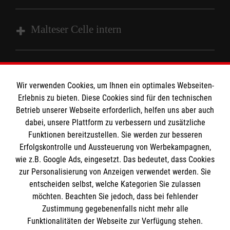
Impressum
Malteser Celle intern
Datenschutz
Barrierefreiheit
HiOrg Login
Kontakt
Die Malteser
Wir verwenden Cookies, um Ihnen ein optimales Webseiten-
Presse
Erlebnis zu bieten. Diese Cookies sind für den technischen
Betrieb unserer Webseite erforderlich, helfen uns aber auch
dabei, unsere Plattform zu verbessern und zusätzliche
Malteser in Deutschland
MPG Ansprechpartner
Funktionen bereitzustellen. Sie werden zur besseren
Malteserorden
Erfolgskontrolle und Aussteuerung von Werbekampagnen,
Malteser International
wie z.B. Google Ads, eingesetzt. Das bedeutet, dass Cookies
Den Beauftragten für Medizinproduktesicherheit
Malteser Intern
zur Personalisierung von Anzeigen verwendet werden. Sie
im Malteser Rettungsdienst und den
Spendenkonto
entscheiden selbst, welche Kategorien Sie zulassen
Sharepoint
Einsatzdiensten der Malteser können Sie unter
möchten. Beachten Sie jedoch, dass bei fehlender
Zustimmung gegebenenfalls nicht mehr alle
gmb_mpg@malteser.org
kontaktieren.
Empfänger: Malteser Hilfsdienst e.V.
Funktionalitäten der Webseite zur Verfügung stehen.