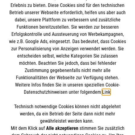
Erlebnis zu bieten. Diese Cookies sind für den technischen
Betrieb unserer Webseite erforderlich, helfen uns aber auch
dabei, unsere Plattform zu verbessern und zusätzliche
Malteser in Deutschland
MPG Ansprechpartner
Funktionen bereitzustellen. Sie werden zur besseren
Malteserorden
Erfolgskontrolle und Aussteuerung von Werbekampagnen,
Malteser International
wie z.B. Google Ads, eingesetzt. Das bedeutet, dass Cookies
Den Beauftragten für Medizinproduktesicherheit
Malteser Intern
zur Personalisierung von Anzeigen verwendet werden. Sie
im Malteser Rettungsdienst und den
Spendenkonto
entscheiden selbst, welche Kategorien Sie zulassen
Sharepoint
Einsatzdiensten der Malteser können Sie unter
möchten. Beachten Sie jedoch, dass bei fehlender
Zustimmung gegebenenfalls nicht mehr alle
gmb_mpg@malteser.org
kontaktieren.
Empfänger: Malteser Hilfsdienst e.V.
Funktionalitäten der Webseite zur Verfügung stehen.
Weitere Infos finden Sie in unseren speziellen Cookie-
Bank: Pax-Bank für Kirche und Caritas eG
So finden Sie uns
Datenschutzhinweisen unter folgendem
Link
.
IBAN: DE73370601201201209257
BIC: GENODED1PA7
Technisch notwendige Cookies können nicht abgelehnt
Hannoversche Straße 26
Accordion 1
werden, da ein Betrieb der Seite dann nicht mehr
29221 Celle
gewährleistet werden kann.
Mit dem Klick auf
Alle akzeptieren
stimmen Sie zusätzlich
Telefon: 05141 90540