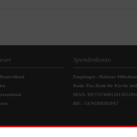
eser
Spendenkonto
 Deutschland
Empfänger: Malteser Hilfsdienst
den
Bank: Pax-Bank für Kirche und
ternational
IBAN: DE73370601201201209
tern
BIC: GENODED1PA7
prechpartner