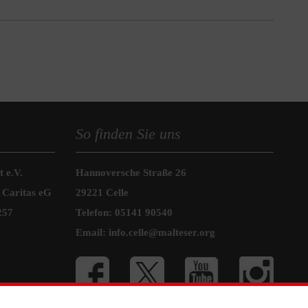
So finden Sie uns
 e.V.
Hannoversche Straße 26
 Caritas eG
29221 Celle
257
Telefon: 05141 90540
Email:
info.celle@malteser.org