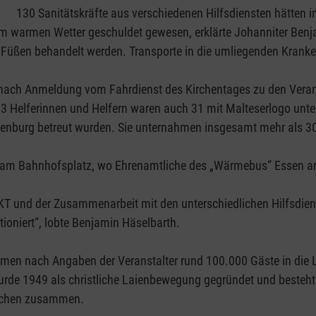
130 Sanitätskräfte aus verschiedenen Hilfsdiensten hätten in
em warmen Wetter geschuldet gewesen, erklärte Johanniter Benj
üßen behandelt werden. Transporte in die umliegenden Kranken
nach Anmeldung vom Fahrdienst des Kirchentages zu den Verans
3 Helferinnen und Helfern waren auch 31 mit Malteserlogo unte
enburg betreut wurden. Sie unternahmen insgesamt mehr als 3
t am Bahnhofsplatz, wo Ehrenamtliche des „Wärmebus“ Essen a
KT und der Zusammenarbeit mit den unterschiedlichen Hilfsdien
ioniert“, lobte Benjamin Häselbarth.
men nach Angaben der Veranstalter rund 100.000 Gäste in die
e 1949 als christliche Laienbewegung gegründet und besteht bi
nschen zusammen.