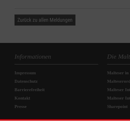
Zurück zu allen Meldungen
Informationen
Die Malt
Impressum
Malteser in
Datenschutz
Malteseror
Barrierefreiheit
Malteser In
Kontakt
Malteser In
Presse
Sharepoint
Malteser Celle intern
MPG Ans