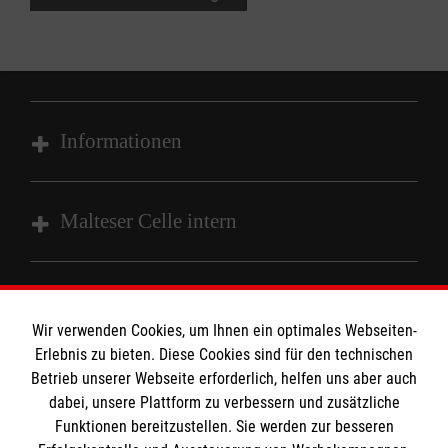
Informationen
Impressum
Malteser Celle intern
Datenschutz
Barrierefreiheit
HiOrg Login
Kontakt
Die Malteser
Wir verwenden Cookies, um Ihnen ein optimales Webseiten-
Presse
Erlebnis zu bieten. Diese Cookies sind für den technischen
Betrieb unserer Webseite erforderlich, helfen uns aber auch
dabei, unsere Plattform zu verbessern und zusätzliche
Malteser in Deutschland
MPG Ansprechpartner
Funktionen bereitzustellen. Sie werden zur besseren
Malteserorden