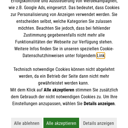
Erfolgskontrolle und Aussteuerung von Werbekampagnen,
Malteser International
wie z.B. Google Ads, eingesetzt. Das bedeutet, dass Cookies
Den Beauftragten für Medizinproduktesicherheit
Malteser Intern
zur Personalisierung von Anzeigen verwendet werden. Sie
im Malteser Rettungsdienst und den
Spendenkonto
entscheiden selbst, welche Kategorien Sie zulassen
Sharepoint
Einsatzdiensten der Malteser können Sie unter
möchten. Beachten Sie jedoch, dass bei fehlender
Zustimmung gegebenenfalls nicht mehr alle
gmb_mpg@malteser.org
kontaktieren.
Empfänger: Malteser Hilfsdienst e.V.
Funktionalitäten der Webseite zur Verfügung stehen.
Weitere Infos finden Sie in unseren speziellen Cookie-
Bank: Pax-Bank für Kirche und Caritas eG
So finden Sie uns
Datenschutzhinweisen unter folgendem
Link
.
IBAN: DE73370601201201209257
BIC: GENODED1PA7
Technisch notwendige Cookies können nicht abgelehnt
Hannoversche Straße 26
Accordion 1
werden, da ein Betrieb der Seite dann nicht mehr
29221 Celle
gewährleistet werden kann.
Mit dem Klick auf
Alle akzeptieren
stimmen Sie zusätzlich
Telefon: 05141 90540
dem Gebrauch der nicht notwendigen Cookies zu. Um Ihre
Email:
info.celle@malteser.org
Der Malteser Hilfsdienst e.V. ist als eingetragene
Einstellungen anzupassen, wählen Sie
Details anzeigen
.
gemeinnützige Organisation von der Körperschaft- und
Gewerbesteuer befreit.
Alle ablehnen
Alle akzeptieren
Details anzeigen