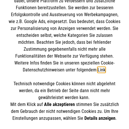
dabei, unsere Plattform zu verbessern und zusätzliche
Malteser in Deutschland
MPG Ansprechpartner
Funktionen bereitzustellen. Sie werden zur besseren
Malteserorden
Erfolgskontrolle und Aussteuerung von Werbekampagnen,
Malteser International
wie z.B. Google Ads, eingesetzt. Das bedeutet, dass Cookies
Den Beauftragten für Medizinproduktesicherheit
Malteser Intern
zur Personalisierung von Anzeigen verwendet werden. Sie
im Malteser Rettungsdienst und den
Spendenkonto
entscheiden selbst, welche Kategorien Sie zulassen
Sharepoint
Einsatzdiensten der Malteser können Sie unter
möchten. Beachten Sie jedoch, dass bei fehlender
Zustimmung gegebenenfalls nicht mehr alle
gmb_mpg@malteser.org
kontaktieren.
Funktionalitäten der Webseite zur Verfügung stehen.
Empfänger: Malteser Hilfsdienst e.V.
Weitere Infos finden Sie in unseren speziellen Cookie-
Bank: Pax-Bank für Kirche und Caritas eG
So finden Sie uns
Datenschutzhinweisen unter folgendem
Link
.
IBAN: DE73370601201201209257
BIC: GENODED1PA7
Technisch notwendige Cookies können nicht abgelehnt
Hannoversche Straße 26
Accordion 1
werden, da ein Betrieb der Seite dann nicht mehr
29221 Celle
gewährleistet werden kann.
Mit dem Klick auf
Alle akzeptieren
stimmen Sie zusätzlich
Telefon: 05141 90540
dem Gebrauch der nicht notwendigen Cookies zu. Um Ihre
Email:
info.celle@malteser.org
Der Malteser Hilfsdienst e.V. ist als eingetragene
Einstellungen anzupassen, wählen Sie
Details anzeigen
.
gemeinnützige Organisation von der Körperschaft- und