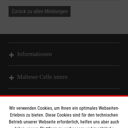
Zurück zu allen Meldungen
Informationen
Impressum
Malteser Celle intern
Datenschutz
Barrierefreiheit
HiOrg Login
Kontakt
Die Malteser
Wir verwenden Cookies, um Ihnen ein optimales Webseiten-
Presse
Erlebnis zu bieten. Diese Cookies sind für den technischen
Betrieb unserer Webseite erforderlich, helfen uns aber auch