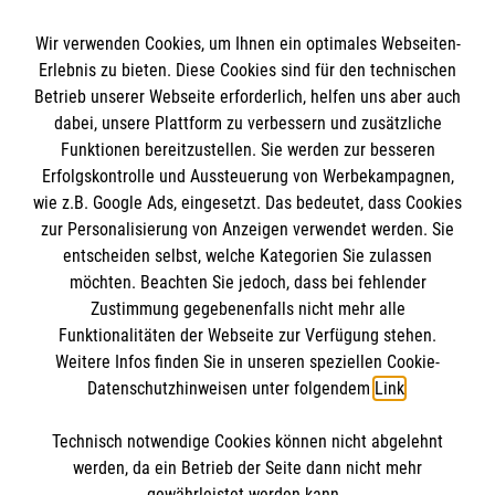
HiOrg Login
Kontakt
Die Malteser
Wir verwenden Cookies, um Ihnen ein optimales Webseiten-
Presse
Erlebnis zu bieten. Diese Cookies sind für den technischen
Betrieb unserer Webseite erforderlich, helfen uns aber auch
dabei, unsere Plattform zu verbessern und zusätzliche
Malteser in Deutschland
MPG Ansprechpartner
Funktionen bereitzustellen. Sie werden zur besseren
Malteserorden
Erfolgskontrolle und Aussteuerung von Werbekampagnen,
Malteser International
wie z.B. Google Ads, eingesetzt. Das bedeutet, dass Cookies
Den Beauftragten für Medizinproduktesicherheit
Malteser Intern
zur Personalisierung von Anzeigen verwendet werden. Sie
im Malteser Rettungsdienst und den
Spendenkonto
entscheiden selbst, welche Kategorien Sie zulassen
Sharepoint
Einsatzdiensten der Malteser können Sie unter
möchten. Beachten Sie jedoch, dass bei fehlender
Zustimmung gegebenenfalls nicht mehr alle
gmb_mpg@malteser.org
kontaktieren.
Empfänger: Malteser Hilfsdienst e.V.
Funktionalitäten der Webseite zur Verfügung stehen.
Weitere Infos finden Sie in unseren speziellen Cookie-
Bank: Pax-Bank für Kirche und Caritas eG
So finden Sie uns
Datenschutzhinweisen unter folgendem
Link
.
IBAN: DE73370601201201209257
BIC: GENODED1PA7
Technisch notwendige Cookies können nicht abgelehnt
Hannoversche Straße 26
Accordion 1
werden, da ein Betrieb der Seite dann nicht mehr
29221 Celle
gewährleistet werden kann.