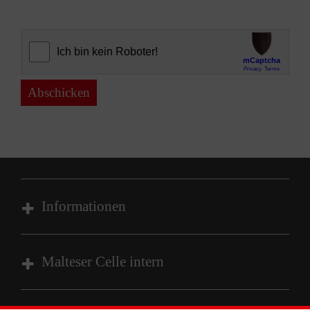
Abschicken
Informationen
Impressum
Malteser Celle intern
Datenschutz
Barrierefreiheit