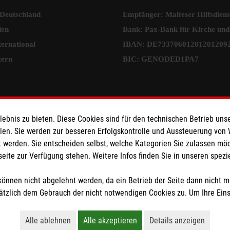
 Deutschland
Empfänger: Malteser Hilfsdienst
den
Bank: Pax-Bank für Kirche und
ternational
IBAN: DE73370601201201209
tern
BIC: GENODED1PA7
prechpartner
bnis zu bieten. Diese Cookies sind für den technischen Betrieb unse
agten für
llen. Sie werden zur besseren Erfolgskontrolle und Aussteuerung von
 werden. Sie entscheiden selbst, welche Kategorien Sie zulassen mö
uktesicherheit im Malteser
seite zur Verfügung stehen. Weitere Infos finden Sie in unseren spe
nst und den Einsatzdiensten der
nnen Sie unter
önnen nicht abgelehnt werden, da ein Betrieb der Seite dann nicht 
alteser.org
kontaktieren.
tzlich dem Gebrauch der nicht notwendigen Cookies zu. Um Ihre Ein
tzige Organisation von der Körperschaft- und Gewerbesteuer befreit.
Alle ablehnen
Alle akzeptieren
Details anzeigen
Lehnt alle nicht-essentiellen Cookies ab
Akzeptiert alle Cookies einschließl
Öffnet detaillie