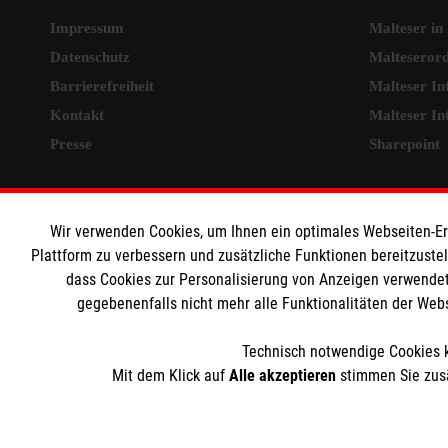
Impressum
Malteser in
Datenschutz
Malteseror
Barrierefreiheit
Malteser In
Kontakt
Malteser In
Presse
Sharepoint
Malteser Celle intern
MPG Ans
Wir verwenden Cookies, um Ihnen ein optimales Webseiten-Erle
HiOrg Login
Den Beauftr
Plattform zu verbessern und zusätzliche Funktionen bereitzuste
dass Cookies zur Personalisierung von Anzeigen verwendet
Medizinprod
gegebenenfalls nicht mehr alle Funktionalitäten der Web
Rettungsdie
Malteser kö
Technisch notwendige Cookies k
gmb_mpg@m
Mit dem Klick auf
Alle akzeptieren
stimmen Sie zusä
Der Malteser Hilfsdienst e.V. ist als eingetragene gemeinnü