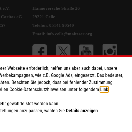
 e.V.
Hannoversche Straße 26
 Caritas eG
29221 Celle
257
Telefon: 05141 90540
Email:
info.celle@malteser.org
rer Webseite erforderlich, helfen uns aber auch dabei, unsere
 Werbekampagnen, wie z.B. Google Ads, eingesetzt. Das bedeutet,
chten. Beachten Sie jedoch, dass bei fehlender Zustimmung
ziellen Cookie-Datenschutzhinweisen unter folgendem
Link
.
mehr gewährleistet werden kann.
stellungen anzupassen, wählen Sie
Details anzeigen
.
ich Marketing und Analyse
rte Cookie-Einstellungen