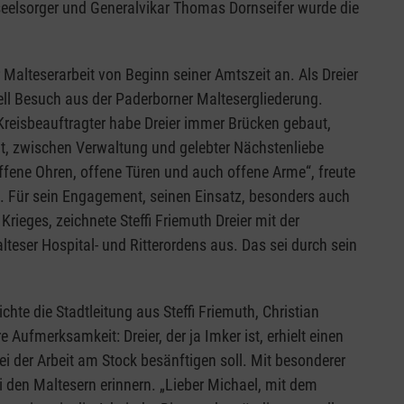
seelsorger und Generalvikar Thomas Dornseifer wurde die
 Malteserarbeit von Beginn seiner Amtszeit an. Als Dreier
ell Besuch aus der Paderborner Maltesergliederung.
s Kreisbeauftragter habe Dreier immer Brücken gebaut,
t, zwischen Verwaltung und gelebter Nächstenliebe
fene Ohren, offene Türen und auch offene Arme“, freute
. Für sein Engagement, seinen Einsatz, besonders auch
ieges, zeichnete Steffi Friemuth Dreier mit der
lteser Hospital- und Ritterordens aus. Das sei durch sein
hte die Stadtleitung aus Steffi Friemuth, Christian
Aufmerksamkeit: Dreier, der ja Imker ist, erhielt einen
i der Arbeit am Stock besänftigen soll. Mit besonderer
i den Maltesern erinnern. „Lieber Michael, mit dem