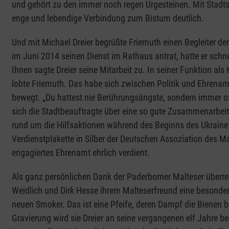
und gehört zu den immer noch regen Urgesteinen. Mit Stadt
enge und lebendige Verbindung zum Bistum deutlich.
Und mit Michael Dreier begrüßte Friemuth einen Begleiter der
im Juni 2014 seinen Dienst im Rathaus antrat, hatte er schn
Ihnen sagte Dreier seine Mitarbeit zu. In seiner Funktion al
lobte Friemuth. Das habe sich zwischen Politik und Ehrenam
bewegt. „Du hattest nie Berührungsängste, sondern immer of
sich die Stadtbeauftragte über eine so gute Zusammenarbeit
rund um die Hilfsaktionen während des Beginns des Ukraine Kr
Verdienstplakette in Silber der Deutschen Assoziation des Ma
engagiertes Ehrenamt ehrlich verdient.
Als ganz persönlichen Dank der Paderborner Malteser überreic
Weidlich und Dirk Hesse ihrem Malteserfreund eine besondere 
neuen Smoker. Das ist eine Pfeife, deren Dampf die Bienen be
Gravierung wird sie Dreier an seine vergangenen elf Jahre be