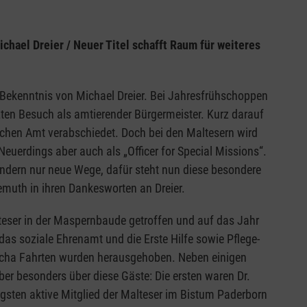
hael Dreier / Neuer Titel schafft Raum für weiteres
re Bekenntnis von Michael Dreier. Bei Jahresfrühschoppen
zten Besuch als amtierender Bürgermeister. Kurz darauf
chen Amt verabschiedet. Doch bei den Maltesern wird
. Neuerdings aber auch als „Officer for Special Missions“.
sondern nur neue Wege, dafür steht nun diese besondere
iemuth in ihren Dankesworten an Dreier.
eser in der Maspernbaude getroffen und auf das Jahr
das soziale Ehrenamt und die Erste Hilfe sowie Pflege-
kscha Fahrten wurden herausgehoben. Neben einigen
ber besonders über diese Gäste: Die ersten waren Dr.
gsten aktive Mitglied der Malteser im Bistum Paderborn