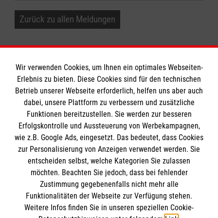
Zurück zu allen Meldungen
Wir verwenden Cookies, um Ihnen ein optimales Webseiten-
Erlebnis zu bieten. Diese Cookies sind für den technischen
Informationen
Betrieb unserer Webseite erforderlich, helfen uns aber auch
dabei, unsere Plattform zu verbessern und zusätzliche
Funktionen bereitzustellen. Sie werden zur besseren
Erfolgskontrolle und Aussteuerung von Werbekampagnen,
Impressum
wie z.B. Google Ads, eingesetzt. Das bedeutet, dass Cookies
Datenschutz
Die Malteser
zur Personalisierung von Anzeigen verwendet werden. Sie
Kontakt
entscheiden selbst, welche Kategorien Sie zulassen
Barrierefreiheit
möchten. Beachten Sie jedoch, dass bei fehlender
Malteser in Deutschland
Zustimmung gegebenenfalls nicht mehr alle
Malteserorden
Funktionalitäten der Webseite zur Verfügung stehen.
Spendenkonto
Weitere Infos finden Sie in unseren speziellen Cookie-
Sharepoint