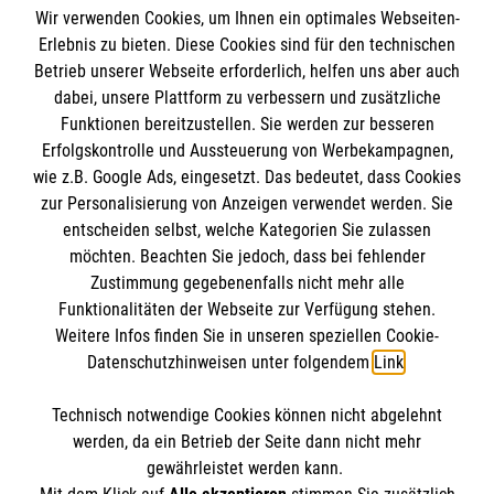
Wir verwenden Cookies, um Ihnen ein optimales Webseiten-
Erlebnis zu bieten. Diese Cookies sind für den technischen
Informationen
Betrieb unserer Webseite erforderlich, helfen uns aber auch
dabei, unsere Plattform zu verbessern und zusätzliche
Funktionen bereitzustellen. Sie werden zur besseren
Erfolgskontrolle und Aussteuerung von Werbekampagnen,
Impressum
wie z.B. Google Ads, eingesetzt. Das bedeutet, dass Cookies
Datenschutz
Die Malteser
zur Personalisierung von Anzeigen verwendet werden. Sie
Kontakt
entscheiden selbst, welche Kategorien Sie zulassen
Barrierefreiheit
möchten. Beachten Sie jedoch, dass bei fehlender
Malteser in Deutschland
Zustimmung gegebenenfalls nicht mehr alle
Malteserorden
Funktionalitäten der Webseite zur Verfügung stehen.
Spendenkonto
Weitere Infos finden Sie in unseren speziellen Cookie-
Sharepoint
Datenschutzhinweisen unter folgendem
Link
.
Empfänger: Malteser Hilfsdienst e.V.
Technisch notwendige Cookies können nicht abgelehnt
IBAN: DE37 3706 0120 1201 2161 13
So finden Sie uns
werden, da ein Betrieb der Seite dann nicht mehr
BIC: GENODED1PA7
gewährleistet werden kann.