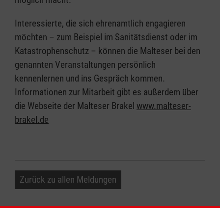
Interessierte, die sich ehrenamtlich engagieren
möchten – zum Beispiel im Sanitätsdienst oder im
Katastrophenschutz – können die Malteser bei den
genannten Veranstaltungen persönlich
kennenlernen und ins Gespräch kommen.
Informationen zur Mitarbeit gibt es außerdem über
die Webseite der Malteser Brakel
www.malteser-
brakel.de
Zurück zu allen Meldungen