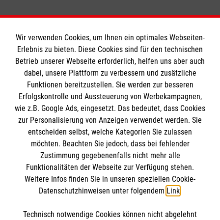
Wir verwenden Cookies, um Ihnen ein optimales Webseiten-
Erlebnis zu bieten. Diese Cookies sind für den technischen
Betrieb unserer Webseite erforderlich, helfen uns aber auch
Informationen
dabei, unsere Plattform zu verbessern und zusätzliche
Funktionen bereitzustellen. Sie werden zur besseren
Erfolgskontrolle und Aussteuerung von Werbekampagnen,
Impressum
wie z.B. Google Ads, eingesetzt. Das bedeutet, dass Cookies
Datenschutz
Die Malteser
zur Personalisierung von Anzeigen verwendet werden. Sie
Kontakt
entscheiden selbst, welche Kategorien Sie zulassen
Barrierefreiheit
möchten. Beachten Sie jedoch, dass bei fehlender
Malteser in Deutschland
Zustimmung gegebenenfalls nicht mehr alle
Funktionalitäten der Webseite zur Verfügung stehen.
Malteserorden
Spendenkonto
Weitere Infos finden Sie in unseren speziellen Cookie-
Sharepoint
Datenschutzhinweisen unter folgendem
Link
.
Empfänger: Malteser Hilfsdienst e.V.
Technisch notwendige Cookies können nicht abgelehnt