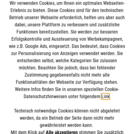
Wir verwenden Cookies, um Ihnen ein optimales Webseiten-
Erlebnis zu bieten. Diese Cookies sind für den technischen
Informationen
Betrieb unserer Webseite erforderlich, helfen uns aber auch
dabei, unsere Plattform zu verbessern und zusätzliche
Funktionen bereitzustellen. Sie werden zur besseren
Erfolgskontrolle und Aussteuerung von Werbekampagnen,
Impressum
wie z.B. Google Ads, eingesetzt. Das bedeutet, dass Cookies
Datenschutz
Die Malteser
zur Personalisierung von Anzeigen verwendet werden. Sie
Kontakt
entscheiden selbst, welche Kategorien Sie zulassen
Barrierefreiheit
möchten. Beachten Sie jedoch, dass bei fehlender
Malteser in Deutschland
Zustimmung gegebenenfalls nicht mehr alle
Malteserorden
Funktionalitäten der Webseite zur Verfügung stehen.
Spendenkonto
Weitere Infos finden Sie in unseren speziellen Cookie-
Sharepoint
Datenschutzhinweisen unter folgendem
Link
.
Empfänger: Malteser Hilfsdienst e.V.
Technisch notwendige Cookies können nicht abgelehnt
IBAN: DE37 3706 0120 1201 2161 13
So finden Sie uns
werden, da ein Betrieb der Seite dann nicht mehr
BIC: GENODED1PA7
gewährleistet werden kann.
Mit dem Klick auf
Alle akzeptieren
stimmen Sie zusätzlich