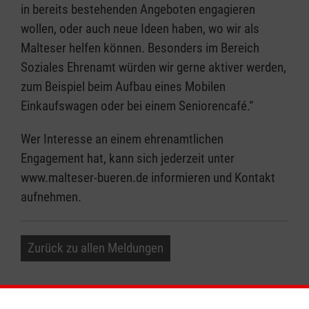
in bereits bestehenden Angeboten engagieren
wollen, oder auch neue Ideen haben, wo wir als
Malteser helfen können. Besonders im Bereich
Soziales Ehrenamt würden wir gerne aktiver werden,
zum Beispiel beim Aufbau eines Mobilen
Einkaufswagen oder bei einem Seniorencafé.“
Wer Interesse an einem ehrenamtlichen
Engagement hat, kann sich jederzeit unter
www.malteser-bueren.de informieren und Kontakt
aufnehmen.
Zurück zu allen Meldungen