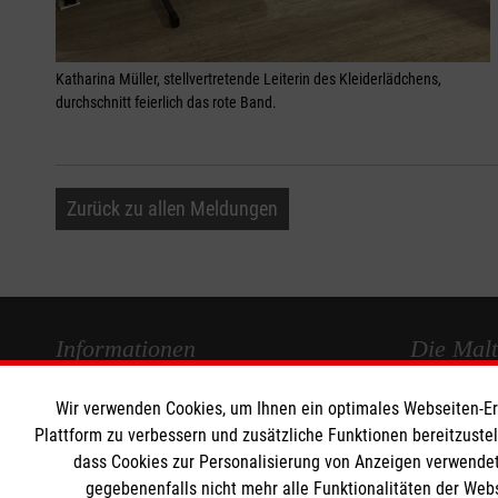
Katharina Müller, stellvertretende Leiterin des Kleiderlädchens,
durchschnitt feierlich das rote Band.
Zurück zu allen Meldungen
Informationen
Die Malt
Wir verwenden Cookies, um Ihnen ein optimales Webseiten-Erle
Impressum
Malteser in
Plattform zu verbessern und zusätzliche Funktionen bereitzuste
Datenschutz
Malteseror
dass Cookies zur Personalisierung von Anzeigen verwendet
Kontakt
Sharepoint
gegebenenfalls nicht mehr alle Funktionalitäten der Web