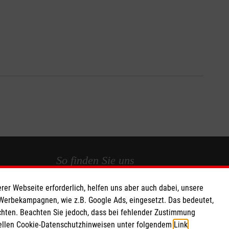
So finden Sie uns
rer Webseite erforderlich, helfen uns aber auch dabei, unsere
 e.V.
Sinterstraße 3
 Werbekampagnen, wie z.B. Google Ads, eingesetzt. Das bedeutet,
 Caritas eG
44795 Bochum
chten. Beachten Sie jedoch, dass bei fehlender Zustimmung
134
info.bochum@malteser.org
ziellen Cookie-Datenschutzhinweisen unter folgendem
Link
.