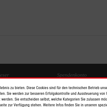
eser
Spendenkonto
bnis zu bieten. Diese Cookies sind für den technischen Betrieb unse
 Deutschland
Empfänger: Malteser Hilfsdienst
llen. Sie werden zur besseren Erfolgskontrolle und Aussteuerung von
den
Bank: Pax-Bank für Kirche und
 werden. Sie entscheiden selbst, welche Kategorien Sie zulassen mö
IBAN: DE04370601201201206
seite zur Verfügung stehen. Weitere Infos finden Sie in unseren spe