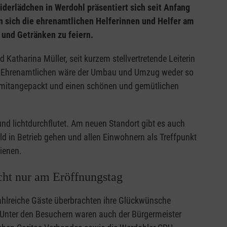
iderlädchen in Werdohl präsentiert sich seit Anfang
n sich die ehrenamtlichen Helferinnen und Helfer am
s und Getränken zu feiern.
 Katharina Müller, seit kurzem stellvertretende Leiterin
 die Ehrenamtlichen wäre der Umbau und Umzug weder so
ig mitangepackt und einen schönen und gemütlichen
und lichtdurchflutet. Am neuen Standort gibt es auch
ld in Betrieb gehen und allen Einwohnern als Treffpunkt
dienen.
cht nur am Eröffnungstag
zahlreiche Gäste überbrachten ihre Glückwünsche
 Unter den Besuchern waren auch der Bürgermeister