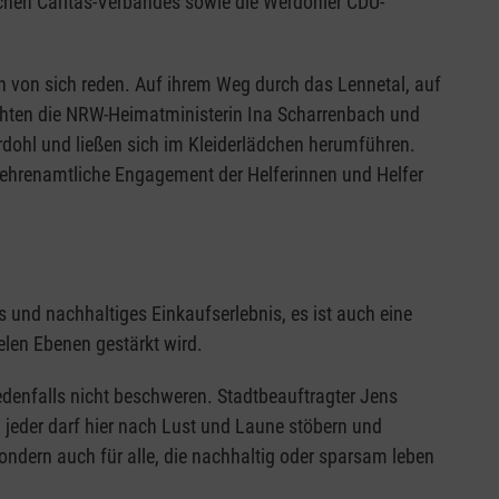
ichen Caritas-Verbandes sowie die Werdohler CDU-
n von sich reden. Auf ihrem Weg durch das Lennetal, auf
chten die NRW-Heimatministerin Ina Scharrenbach und
ohl und ließen sich im Kleiderlädchen herumführen.
 ehrenamtliche Engagement der Helferinnen und Helfer
.
s und nachhaltiges Einkaufserlebnis, es ist auch eine
elen Ebenen gestärkt wird.
denfalls nicht beschweren. Stadtbeauftragter Jens
d jeder darf hier nach Lust und Laune stöbern und
ondern auch für alle, die nachhaltig oder sparsam leben