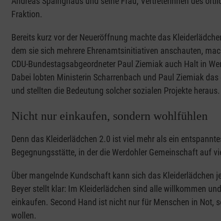
Andreas Späinghaus und seine Frau, Vertreterinnen des örtl
Fraktion.
Bereits kurz vor der Neueröffnung machte das Kleiderlädche
dem sie sich mehrere Ehrenamtsinitiativen anschauten, ma
CDU-Bundestagsabgeordneter Paul Ziemiak auch Halt in Werd
Dabei lobten Ministerin Scharrenbach und Paul Ziemiak das
und stellten die Bedeutung solcher sozialen Projekte heraus
Nicht nur einkaufen, sondern wohlfühlen
Denn das Kleiderlädchen 2.0 ist viel mehr als ein entspannte
Begegnungsstätte, in der die Werdohler Gemeinschaft auf vi
Über mangelnde Kundschaft kann sich das Kleiderlädchen je
Beyer stellt klar: Im Kleiderlädchen sind alle willkommen un
einkaufen. Second Hand ist nicht nur für Menschen in Not, s
wollen.