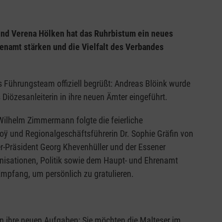
und Verena Hölken hat das Ruhrbistum ein neues
enamt stärken und die Vielfalt des Verbandes
 Führungsteam offiziell begrüßt: Andreas Blöink wurde
 Diözesanleiterin in ihre neuen Ämter eingeführt.
Wilhelm Zimmermann folgte die feierliche
oÿ und Regionalgeschäftsführerin Dr. Sophie Gräfin von
r-Präsident Georg Khevenhüller und der Essener
anisationen, Politik sowie dem Haupt- und Ehrenamt
mpfang, um persönlich zu gratulieren.
in ihre neuen Aufgaben: Sie möchten die Malteser im