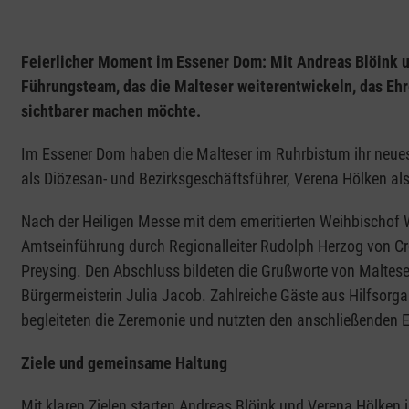
Feierlicher Moment im Essener Dom: Mit Andreas Blöink 
Führungsteam, das die Malteser weiterentwickeln, das Ehr
sichtbarer machen möchte.
Im Essener Dom haben die Malteser im Ruhrbistum ihr neues
als Diözesan- und Bezirksgeschäftsführer, Verena Hölken als
Nach der Heiligen Messe mit dem emeritierten Weihbischof 
Amtseinführung durch Regionalleiter Rudolph Herzog von Cr
Preysing. Den Abschluss bildeten die Grußworte von Maltese
Bürgermeisterin Julia Jacob. Zahlreiche Gäste aus Hilfsorg
begleiteten die Zeremonie und nutzten den anschließenden E
Ziele und gemeinsame Haltung
Mit klaren Zielen starten Andreas Blöink und Verena Hölken 