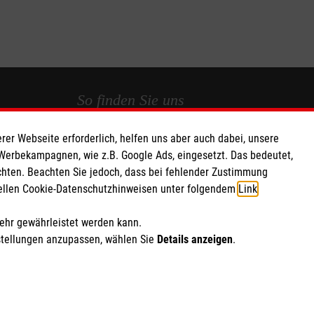
So finden Sie uns
rer Webseite erforderlich, helfen uns aber auch dabei, unsere
 e.V.
Sinterstraße 3
 Werbekampagnen, wie z.B. Google Ads, eingesetzt. Das bedeutet,
 Caritas eG
44795 Bochum
chten. Beachten Sie jedoch, dass bei fehlender Zustimmung
134
info.bochum@malteser.org
ziellen Cookie-Datenschutzhinweisen unter folgendem
Link
.
mehr gewährleistet werden kann.
stellungen anzupassen, wählen Sie
Details anzeigen
.
ich Marketing und Analyse
rte Cookie-Einstellungen