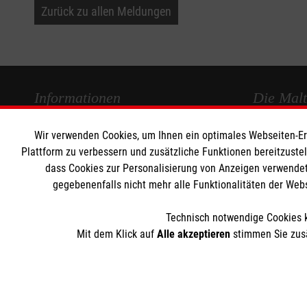
Zurück zu allen Meldungen
Informationen
Die Malt
Wir verwenden Cookies, um Ihnen ein optimales Webseiten-Erle
Impressum
Malteser in
Plattform zu verbessern und zusätzliche Funktionen bereitzuste
Datenschutz
Malteseror
dass Cookies zur Personalisierung von Anzeigen verwendet
Kontakt
Sharepoint
gegebenenfalls nicht mehr alle Funktionalitäten der Web
Technisch notwendige Cookies k
Mit dem Klick auf
Alle akzeptieren
stimmen Sie zusä
Der Malteser Hilfsdienst e.V. ist als eingetragene gemeinnü