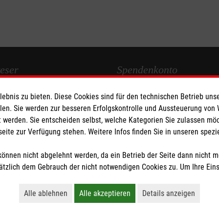
eser
Spendenkonto
bnis zu bieten. Diese Cookies sind für den technischen Betrieb unse
 Deutschland
Empfänger: Malteser Hilfsdienst
llen. Sie werden zur besseren Erfolgskontrolle und Aussteuerung von
den
Bank: Pax-Bank für Kirche und
 werden. Sie entscheiden selbst, welche Kategorien Sie zulassen mö
IBAN: DE04370601201201206
seite zur Verfügung stehen. Weitere Infos finden Sie in unseren spe
BIC: GENODED1PA7
önnen nicht abgelehnt werden, da ein Betrieb der Seite dann nicht 
tzlich dem Gebrauch der nicht notwendigen Cookies zu. Um Ihre Ein
tzige Organisation von der Körperschaft- und Gewerbesteuer befreit.
Alle ablehnen
Alle akzeptieren
Details anzeigen
Lehnt alle nicht-essentiellen Cookies ab
Akzeptiert alle Cookies einschließl
Öffnet detaillie