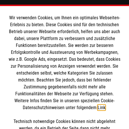
Informationen
Wir verwenden Cookies, um Ihnen ein optimales Webseiten-
Erlebnis zu bieten. Diese Cookies sind für den technischen
Impressum
Betrieb unserer Webseite erforderlich, helfen uns aber auch
dabei, unsere Plattform zu verbessern und zusätzliche
Datenschutz
Die Malteser
Funktionen bereitzustellen. Sie werden zur besseren
Kontakt
Erfolgskontrolle und Aussteuerung von Werbekampagnen,
wie z.B. Google Ads, eingesetzt. Das bedeutet, dass Cookies
Malteser in Deutschland
zur Personalisierung von Anzeigen verwendet werden. Sie
Malteserorden
Spendenkonto
entscheiden selbst, welche Kategorien Sie zulassen
Sharepoint
möchten. Beachten Sie jedoch, dass bei fehlender
Zustimmung gegebenenfalls nicht mehr alle
Funktionalitäten der Webseite zur Verfügung stehen.
Empfänger: Malteser Hilfsdienst e.V.
Weitere Infos finden Sie in unseren speziellen Cookie-
Bank: Pax-Bank für Kirche und Caritas eG
So finden Sie uns
Datenschutzhinweisen unter folgendem
Link
.
IBAN: DE04370601201201206134
BIC: GENODED1PA7
Technisch notwendige Cookies können nicht abgelehnt
Sinterstraße 3
Reference
werden, da ein Betrieb der Seite dann nicht mehr