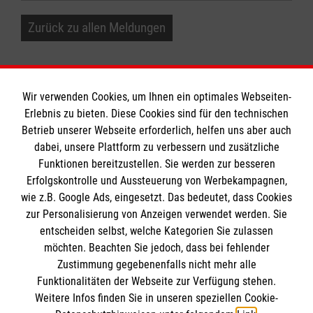
Zurück zu allen Meldungen
Wir verwenden Cookies, um Ihnen ein optimales Webseiten-
Erlebnis zu bieten. Diese Cookies sind für den technischen
Informationen
Betrieb unserer Webseite erforderlich, helfen uns aber auch
dabei, unsere Plattform zu verbessern und zusätzliche
Funktionen bereitzustellen. Sie werden zur besseren
Erfolgskontrolle und Aussteuerung von Werbekampagnen,
Impressum
wie z.B. Google Ads, eingesetzt. Das bedeutet, dass Cookies
Datenschutz
Die Malteser
zur Personalisierung von Anzeigen verwendet werden. Sie
Kontakt
entscheiden selbst, welche Kategorien Sie zulassen
Barrierefreiheit
möchten. Beachten Sie jedoch, dass bei fehlender
Malteser in Deutschland
Zustimmung gegebenenfalls nicht mehr alle
Malteserorden
Funktionalitäten der Webseite zur Verfügung stehen.
Spendenkonto
Weitere Infos finden Sie in unseren speziellen Cookie-
Sharepoint