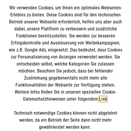
Wir verwenden Cookies, um Ihnen ein optimales Webseiten-
Erlebnis zu bieten. Diese Cookies sind für den technischen
Informationen
Betrieb unserer Webseite erforderlich, helfen uns aber auch
dabei, unsere Plattform zu verbessern und zusätzliche
Funktionen bereitzustellen. Sie werden zur besseren
Erfolgskontrolle und Aussteuerung von Werbekampagnen,
Impressum
wie z.B. Google Ads, eingesetzt. Das bedeutet, dass Cookies
Datenschutz
Die Malteser
zur Personalisierung von Anzeigen verwendet werden. Sie
Kontakt
entscheiden selbst, welche Kategorien Sie zulassen
Barrierefreiheit
möchten. Beachten Sie jedoch, dass bei fehlender
Malteser in Deutschland
Zustimmung gegebenenfalls nicht mehr alle
Malteserorden
Funktionalitäten der Webseite zur Verfügung stehen.
Spendenkonto
Weitere Infos finden Sie in unseren speziellen Cookie-
Sharepoint
Datenschutzhinweisen unter folgendem
Link
.
Empfänger: Malteser Hilfsdienst e.V.
Technisch notwendige Cookies können nicht abgelehnt
IBAN: DE37 3706 0120 1201 2165 98
So finden Sie uns
werden, da ein Betrieb der Seite dann nicht mehr
BIC: GENODED1PA7
gewährleistet werden kann.