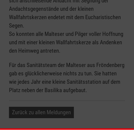
sich anschließende Andacht mit Segnung der
Andachtsgegenstände und der kleinen
Wallfahrtskerzen endetet mit dem Eucharistischen
Segen.
So konnten alle Malteser und Pilger voller Hoffnung
und mit einer kleinen Wallfahrtskerze als Andenken
den Heimweg antreten.
Für das Sanitätsteam der Malteser aus Fröndenberg
gab es glücklicherweise nichts zu tun. Sie hatten
wie jedes Jahr eine kleine Sanitätsstation auf dem
Platz neben der Basilika aufgebaut.
Zurück zu allen Meldungen