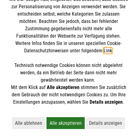
Datenschutz
Die Malteser
zur Personalisierung von Anzeigen verwendet werden. Sie
Barrierefreiheit
entscheiden selbst, welche Kategorien Sie zulassen
Kontakt
möchten. Beachten Sie jedoch, dass bei fehlender
Malteser in Deutschland
Zustimmung gegebenenfalls nicht mehr alle
Malteserorden
Funktionalitäten der Webseite zur Verfügung stehen.
Spendenkonto
Weitere Infos finden Sie in unseren speziellen Cookie-
Sharepoint
Datenschutzhinweisen unter folgendem
Link
.
Empfänger: Malteser Hilfsdienst e.V. Bad
Technisch notwendige Cookies können nicht abgelehnt
Säckingen
So finden Sie uns
werden, da ein Betrieb der Seite dann nicht mehr
IBAN: DE13664900000000107700
gewährleistet werden kann.
Mit dem Klick auf
Alle akzeptieren
stimmen Sie zusätzlich
BIC: GENODE610G1
Zähringerstraße 13
dem Gebrauch der nicht notwendigen Cookies zu. Um Ihre
Volksbank eG. Die Gestalterbank
Der Malteser Hilfsdienst e.V. ist als eingetragene
Einstellungen anzupassen, wählen Sie
Details anzeigen
.
79713 Bad Säckingen
gemeinnützige Organisation von der Körperschaft- und
Mobiltelefon: 01788158833
Gewerbesteuer befreit.
Email:
magdalena.vonschoenau@malteser.org
Alle ablehnen
Alle akzeptieren
Details anzeigen
Lehnt alle nicht-essentiellen Cookies ab
Akzeptiert alle Cookies einschließl
Öffnet detaillie