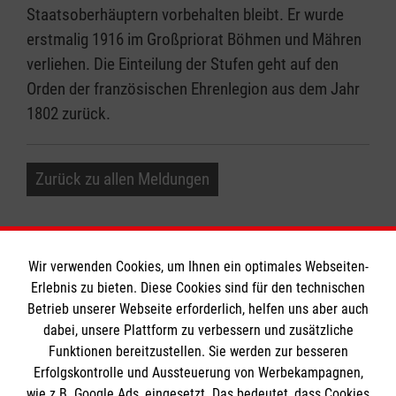
Staatsoberhäuptern vorbehalten bleibt. Er wurde
erstmalig 1916 im Großpriorat Böhmen und Mähren
verliehen. Die Einteilung der Stufen geht auf den
Orden der französischen Ehrenlegion aus dem Jahr
1802 zurück.
Zurück zu allen Meldungen
Wir verwenden Cookies, um Ihnen ein optimales Webseiten-
Erlebnis zu bieten. Diese Cookies sind für den technischen
Informationen
Betrieb unserer Webseite erforderlich, helfen uns aber auch
dabei, unsere Plattform zu verbessern und zusätzliche
Funktionen bereitzustellen. Sie werden zur besseren
Erfolgskontrolle und Aussteuerung von Werbekampagnen,
Impressum
wie z.B. Google Ads, eingesetzt. Das bedeutet, dass Cookies