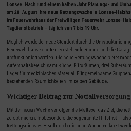
Lonsee. Nach rund einem halben Jahr Planungs- und Umba
am 28. August ihre neue Rettungswache in Lonsee-Halzhaus
im Feuerwehrhaus der Freiwilligen Feuerwehr Lonsee-Halz
Tagdienstbetrieb – täglich von 7 bis 19 Uhr.
Möglich wurde der neue Standort durch die Umstrukturierun
Feuerwehrhaus konnten leerstehende Räume und die Garage
umfunktioniert werden. Die neue Rettungswache bietet mod
Aufenthaltsbereich samt Küche, Büroräumen, drei Ruheräum
Lager für medizinisches Material. Für gemeinsame Gruppenab
bestehenden Räumlichkeiten im selben Gebäude.
Wichtiger Beitrag zur Notfallversorgun
Mit der neuen Wache verfolgen die Malteser das Ziel, die re
zu optimieren. Insbesondere die sogenannte Hilfsfrist – als
Rettungsdienstes – soll durch die neue Wache verkürzt werd