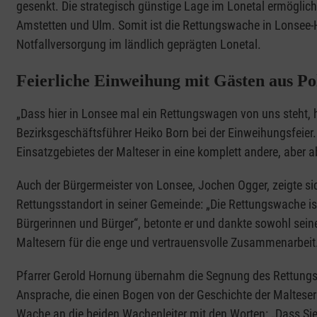
gesenkt. Die strategisch günstige Lage im Lonetal ermöglich
Amstetten und Ulm. Somit ist die Rettungswache in Lonsee-H
Notfallversorgung im ländlich geprägten Lonetal.
Feierliche Einweihung mit Gästen aus Pol
„Dass hier in Lonsee mal ein Rettungswagen von uns steht, h
Bezirksgeschäftsführer Heiko Born bei der Einweihungsfeier.
Einsatzgebietes der Malteser in eine komplett andere, aber a
Auch der Bürgermeister von Lonsee, Jochen Ogger, zeigte si
Rettungsstandort in seiner Gemeinde: „Die Rettungswache ist
Bürgerinnen und Bürger“, betonte er und dankte sowohl se
Maltesern für die enge und vertrauensvolle Zusammenarbeit
Pfarrer Gerold Hornung übernahm die Segnung des Rettungs
Ansprache, die einen Bogen von der Geschichte der Maltese
Wache an die beiden Wachenleiter mit den Worten: „Dass Si