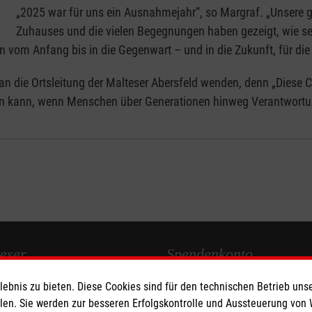
„2025 war für uns ein Ausnahmejahr“, so Margraf. „Unsere 
Zuhauses und die vielen Begegnungen haben gezeigt, wie seh
 vom Anfang bis in die Gegenwart – und in die Zukunft, für die d
 die Ortsleitung der Malteser Abersfeld wenden, denn „Diese Chro
ken kann, wenn Menschen über Generationen hinweg Verantwort
eser
Spendenkonto
bnis zu bieten. Diese Cookies sind für den technischen Betrieb unse
 Deutschland
Empfänger: Malteser Hilfsdienst
llen. Sie werden zur besseren Erfolgskontrolle und Aussteuerung von