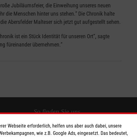
große Jubiläumsfeier, die Einweihung unseres neuen
r die Menschen hinter uns stehen.“ Die Chronik halte
ie Abersfelder Malteser sich jetzt gut aufgestellt sehen.
nik ist ein Stück Identität für unseren Ort“, sagte
ung füreinander übernehmen.“
So finden Sie uns
rer Webseite erforderlich, helfen uns aber auch dabei, unsere
 e.V.
Abersfelder Hauptstr. 58a
 Werbekampagnen, wie z.B. Google Ads, eingesetzt. Das bedeutet,