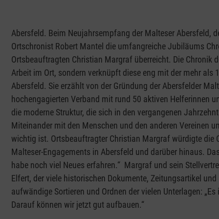
Abersfeld. Beim Neujahrsempfang der Malteser Abersfeld, der 
Ortschronist Robert Mantel die umfangreiche Jubiläums Chron
Ortsbeauftragten Christian Margraf überreicht. Die Chronik 
Arbeit im Ort, sondern verknüpft diese eng mit der mehr als 1
Abersfeld. Sie erzählt von der Gründung der Abersfelder Ma
hochengagierten Verband mit rund 50 aktiven Helferinnen un
die moderne Struktur, die sich in den vergangenen Jahrzehnte
Miteinander mit den Menschen und den anderen Vereinen un
wichtig ist. Ortsbeauftragter Christian Margraf würdigte di
Malteser-Engagements in Abersfeld und darüber hinaus. Da
habe noch viel Neues erfahren.“ Margraf und sein Stellvertr
Elfert, der viele historischen Dokumente, Zeitungsartikel un
aufwändige Sortieren und Ordnen der vielen Unterlagen: „Es ist
Darauf können wir jetzt gut aufbauen.“