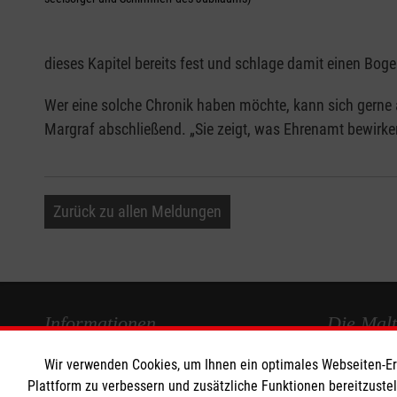
dieses Kapitel bereits fest und schlage damit einen Bogen
Wer eine solche Chronik haben möchte, kann sich gerne an
Margraf abschließend. „Sie zeigt, was Ehrenamt bewir
Zurück zu allen Meldungen
Informationen
Die Malt
Wir verwenden Cookies, um Ihnen ein optimales Webseiten-Erle
Impressum
Malteser in
Plattform zu verbessern und zusätzliche Funktionen bereitzuste