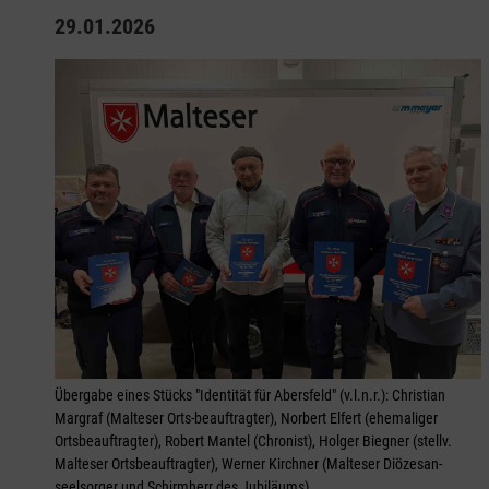
29.01.2026
Übergabe eines Stücks "Identität für Abersfeld" (v.l.n.r.): Christian
Margraf (Malteser Orts-beauftragter), Norbert Elfert (ehemaliger
Ortsbeauftragter), Robert Mantel (Chronist), Holger Biegner (stellv.
Malteser Ortsbeauftragter), Werner Kirchner (Malteser Diözesan-
seelsorger und Schirmherr des Jubiläums)