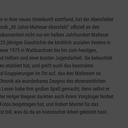
in ihrer neuen Unterkunft stattfand, hat der Abersfelder
ik „50 Jahre Malteser Abersfeld“ offiziell an den
dokumentiert nicht nur ein halbes Jahrhundert Malteser
25 jährigen Geschichte der kirchlich sozialen Vereine in
lteser 1975 in Waldsachsen bis hin zum heutigen,
d Helfern und einer bunten Jugendarbeit. Sie beleuchtet
n etabliert hat, und greift auch das besondere
d Gruppierungen im Ort auf, das den Maltesern so
e Chronik als wunderbares Zeugnis des ehrenamtlichen
s Lesen habe ihm großen Spaß gemacht, denn selbst er
eter Holger Biegner dankten auch ihrem Vorgänger Norbet
d Fotos beigetragen hat, und Robert Mantel für das
 toll, was du da an historischer Arbeit geleistet hast.