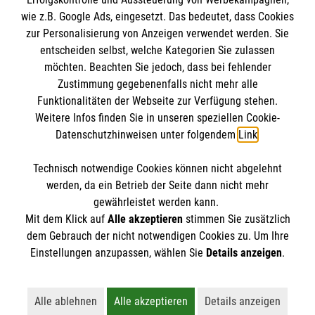
Impressum
wie z.B. Google Ads, eingesetzt. Das bedeutet, dass Cookies
Datenschutz
Die Malteser
zur Personalisierung von Anzeigen verwendet werden. Sie
Kontakt
entscheiden selbst, welche Kategorien Sie zulassen
möchten. Beachten Sie jedoch, dass bei fehlender
Malteser in Deutschland
Zustimmung gegebenenfalls nicht mehr alle
Malteserorden
Funktionalitäten der Webseite zur Verfügung stehen.
Spendenkonto
Weitere Infos finden Sie in unseren speziellen Cookie-
Sharepoint
Datenschutzhinweisen unter folgendem
Link
.
Empfänger: Malteser Hilfsdienst e.V.
Technisch notwendige Cookies können nicht abgelehnt
IBAN: DE02 37060120 1201222369
So finden Sie uns
werden, da ein Betrieb der Seite dann nicht mehr
BIC: GENODED1PA7
gewährleistet werden kann.
Mit dem Klick auf
Alle akzeptieren
stimmen Sie zusätzlich
Hauptstraße 7
dem Gebrauch der nicht notwendigen Cookies zu. Um Ihre
Der Malteser Hilfsdienst e.V. ist als eingetragene
Einstellungen anzupassen, wählen Sie
Details anzeigen
.
97228 Rottendorf
gemeinnützige Organisation von der Körperschaft- und
Email: ortsverband.rottendorf@malteser.org
Gewerbesteuer befreit.
Alle ablehnen
Alle akzeptieren
Details anzeigen
Lehnt alle nicht-essentiellen Cookies ab
Akzeptiert alle Cookies einschließl
Öffnet detaillie