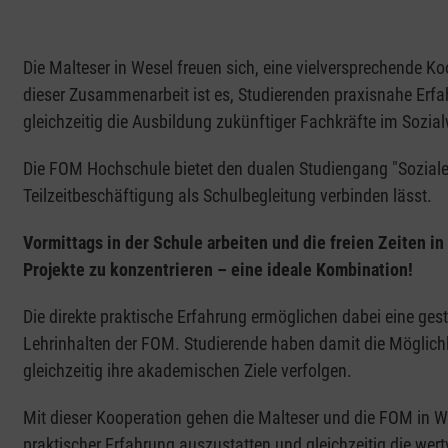
Die Malteser in Wesel freuen sich, eine vielversprechende K
dieser Zusammenarbeit ist es, Studierenden praxisnahe Erf
gleichzeitig die Ausbildung zukünftiger Fachkräfte im Sozia
Die FOM Hochschule bietet den dualen Studiengang "Soziale A
Teilzeitbeschäftigung als Schulbegleitung verbinden lässt.
Vormittags in der Schule arbeiten und die freien Zeiten i
Projekte zu konzentrieren – eine ideale Kombination!
Die direkte praktische Erfahrung ermöglichen dabei eine ge
Lehrinhalten der FOM. Studierende haben damit die Möglich
gleichzeitig ihre akademischen Ziele verfolgen.
Mit dieser Kooperation gehen die Malteser und die FOM in We
praktischer Erfahrung auszustatten und gleichzeitig die wertv