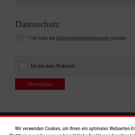
Datenschutz
*
Ich habe die
Datenschutzbestimmungen
gelesen.
Abschicken
Informationen
Die Malt
Wir verwenden Cookies, um Ihnen ein optimales Webseiten-Erle