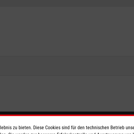
eser
Spendenkonto
bnis zu bieten. Diese Cookies sind für den technischen Betrieb unse