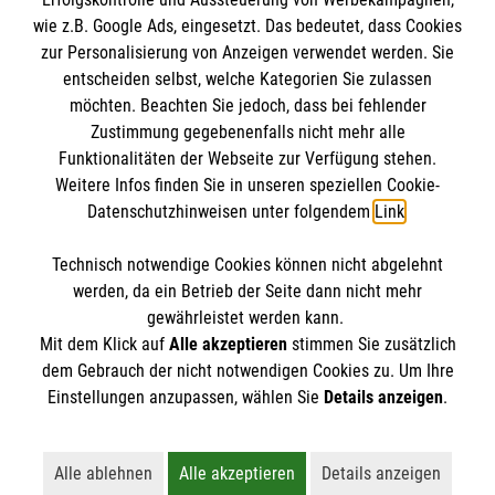
wie z.B. Google Ads, eingesetzt. Das bedeutet, dass Cookies
Malteser in Deutschland
zur Personalisierung von Anzeigen verwendet werden. Sie
Malteserorden
Spendenkonto
entscheiden selbst, welche Kategorien Sie zulassen
Sharepoint
möchten. Beachten Sie jedoch, dass bei fehlender
Zustimmung gegebenenfalls nicht mehr alle
Empfänger: Malteser Hilfsdienst e.V.
Funktionalitäten der Webseite zur Verfügung stehen.
Weitere Infos finden Sie in unseren speziellen Cookie-
Bank: Pax-Bank für Kirche und Caritas eG
So finden Sie uns
Datenschutzhinweisen unter folgendem
Link
.
IBAN: DE85370601931201206240
BIC: GENODED1PA7
Technisch notwendige Cookies können nicht abgelehnt
Am Mühlenberg 5
Accordion 1
werden, da ein Betrieb der Seite dann nicht mehr
58509 Lüdenscheid
gewährleistet werden kann.
Mit dem Klick auf
Alle akzeptieren
stimmen Sie zusätzlich
Telefon:
02392 972020
dem Gebrauch der nicht notwendigen Cookies zu. Um Ihre
info.mk@malteser.org
Der Malteser Hilfsdienst e.V. ist als eingetragene
Einstellungen anzupassen, wählen Sie
Details anzeigen
.
gemeinnützige Organisation von der Körperschaft- und
Gewerbesteuer befreit.
Alle ablehnen
Alle akzeptieren
Details anzeigen
Lehnt alle nicht-essentiellen Cookies ab
Akzeptiert alle Cookies einschließl
Öffnet detaillie