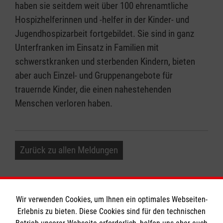
haben sie seitdem weit über 100 ehrenamtliche
Hospizhelferinnen und -helfer in der Kinder- und
Jugendhospizarbeit fortgebildet. Sie sind in ganz
Unterfranken im Einsatz in Familien mit
schwerstkranken und sterbenden Kindern, bieten
aber auch Einzel- und Gruppenangebote für
trauernde Kinder, die einen nahestehenden
Menschen verloren haben.
Zurück zu allen Meldungen
Wir verwenden Cookies, um Ihnen ein optimales Webseiten-
Erlebnis zu bieten. Diese Cookies sind für den technischen