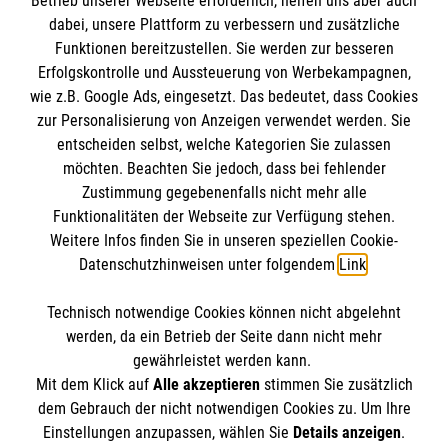
Informationen
Betrieb unserer Webseite erforderlich, helfen uns aber auch
dabei, unsere Plattform zu verbessern und zusätzliche
Funktionen bereitzustellen. Sie werden zur besseren
Erfolgskontrolle und Aussteuerung von Werbekampagnen,
Impressum
wie z.B. Google Ads, eingesetzt. Das bedeutet, dass Cookies
Datenschutz
Die Malteser
zur Personalisierung von Anzeigen verwendet werden. Sie
Kontakt
entscheiden selbst, welche Kategorien Sie zulassen
möchten. Beachten Sie jedoch, dass bei fehlender
Malteser in Deutschland
Zustimmung gegebenenfalls nicht mehr alle
Malteserorden
Funktionalitäten der Webseite zur Verfügung stehen.
Spendenkonto
Weitere Infos finden Sie in unseren speziellen Cookie-
Sharepoint
Datenschutzhinweisen unter folgendem
Link
.
Empfänger: Malteser Hilfsdienst e.V.
Technisch notwendige Cookies können nicht abgelehnt
IBAN: DE27 3706 0120 1201 2220 16
So finden Sie uns
werden, da ein Betrieb der Seite dann nicht mehr
BIC: GENODED1PA7
gewährleistet werden kann.
Mit dem Klick auf
Alle akzeptieren
stimmen Sie zusätzlich
Birkenfelder Str. 16
dem Gebrauch der nicht notwendigen Cookies zu. Um Ihre
Der Malteser Hilfsdienst e.V. ist als eingetragene
Einstellungen anzupassen, wählen Sie
Details anzeigen
.
97259 Greußenheim