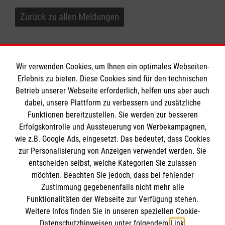
Zurück zu allen Meldungen
Wir verwenden Cookies, um Ihnen ein optimales Webseiten-
Erlebnis zu bieten. Diese Cookies sind für den technischen
Informationen
Betrieb unserer Webseite erforderlich, helfen uns aber auch
dabei, unsere Plattform zu verbessern und zusätzliche
Funktionen bereitzustellen. Sie werden zur besseren
Erfolgskontrolle und Aussteuerung von Werbekampagnen,
Impressum
wie z.B. Google Ads, eingesetzt. Das bedeutet, dass Cookies
Datenschutz
Die Malteser
zur Personalisierung von Anzeigen verwendet werden. Sie
Kontakt
entscheiden selbst, welche Kategorien Sie zulassen
möchten. Beachten Sie jedoch, dass bei fehlender
Malteser in Deutschland
Zustimmung gegebenenfalls nicht mehr alle
Malteserorden
Funktionalitäten der Webseite zur Verfügung stehen.
Spendenkonto
Weitere Infos finden Sie in unseren speziellen Cookie-
Sharepoint
Datenschutzhinweisen unter folgendem
Link
.