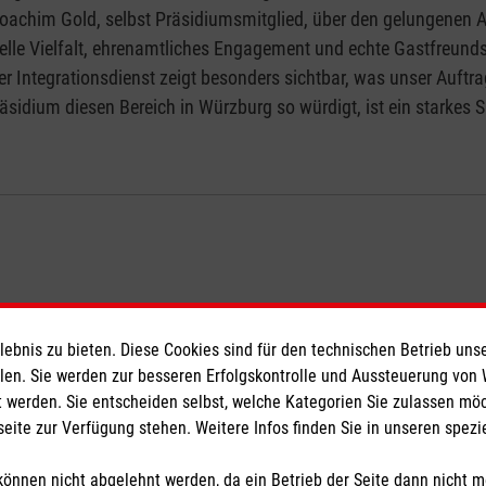
oachim Gold, selbst Präsidiumsmitglied, über den gelungenen Abe
lle Vielfalt, ehrenamtliches Engagement und echte Gastfreund
Der Integrationsdienst zeigt besonders sichtbar, was unser Auftra
idium diesen Bereich in Würzburg so würdigt, ist ein starkes S
.
bnis zu bieten. Diese Cookies sind für den technischen Betrieb unse
eser
Spendenkonto
llen. Sie werden zur besseren Erfolgskontrolle und Aussteuerung von
 werden. Sie entscheiden selbst, welche Kategorien Sie zulassen mö
seite zur Verfügung stehen. Weitere Infos finden Sie in unseren spe
 Deutschland
Empfänger: Malteser Hilfsdienst
den
IBAN: DE39 3706 0120 1201 2
önnen nicht abgelehnt werden, da ein Betrieb der Seite dann nicht 