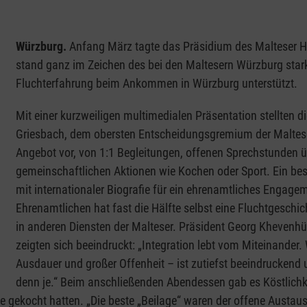
Würzburg.
Anfang März tagte das Präsidium des Malteser Hil
stand ganz im Zeichen des bei den Maltesern Würzburg star
Fluchterfahrung beim Ankommen in Würzburg unterstützt.
Mit einer kurzweiligen multimedialen Präsentation stellten 
Griesbach, dem obersten Entscheidungsgremium der Malteser
Angebot vor, von 1:1 Begleitungen, offenen Sprechstunden ü
gemeinschaftlichen Aktionen wie Kochen oder Sport. Ein be
mit internationaler Biografie für ein ehrenamtliches Engage
Ehrenamtlichen hat fast die Hälfte selbst eine Fluchtgeschic
in anderen Diensten der Malteser. Präsident Georg Khevenhü
zeigten sich beeindruckt: „Integration lebt vom Miteinander. W
Ausdauer und großer Offenheit – ist zutiefst beeindruckend 
denn je.“ Beim anschließenden Abendessen gab es Köstlichkei
e gekocht hatten. „Die beste „Beilage“ waren der offene Austau