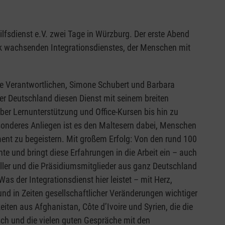
fsdienst e.V. zwei Tage in Würzburg. Der erste Abend
k wachsenden Integrationsdienstes, der Menschen mit
die Verantwortlichen, Simone Schubert und Barbara
 Deutschland diesen Dienst mit seinem breiten
ber Lernunterstützung und Office-Kursen bis hin zu
sonderes Anliegen ist es den Maltesern dabei, Menschen
ment zu begeistern. Mit großem Erfolg: Von den rund 100
hte und bringt diese Erfahrungen in die Arbeit ein – auch
ller und die Präsidiumsmitglieder aus ganz Deutschland
as der Integrationsdienst hier leistet – mit Herz,
und in Zeiten gesellschaftlicher Veränderungen wichtiger
ten aus Afghanistan, Côte d’Ivoire und Syrien, die die
sch und die vielen guten Gespräche mit den