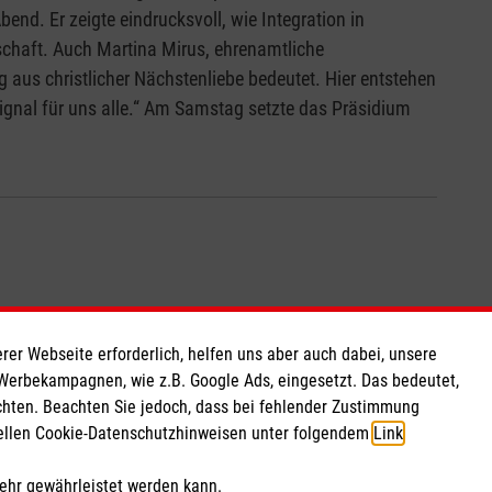
nd. Er zeigte eindrucksvoll, wie Integration in
schaft. Auch Martina Mirus, ehrenamtliche
g aus christlicher Nächstenliebe bedeutet. Hier entstehen
ignal für uns alle.“ Am Samstag setzte das Präsidium
rer Webseite erforderlich, helfen uns aber auch dabei, unsere
So finden Sie uns
 Werbekampagnen, wie z.B. Google Ads, eingesetzt. Das bedeutet,
chten. Beachten Sie jedoch, dass bei fehlender Zustimmung
ziellen Cookie-Datenschutzhinweisen unter folgendem
Link
.
 e.V.
Hohe Heide 4
220 91
97506 Grafenrheinfeld
mehr gewährleistet werden kann.