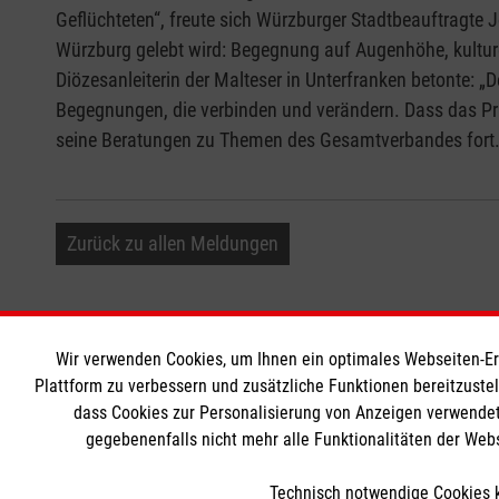
Geflüchteten“, freute sich Würzburger Stadtbeauftragte J
Würzburg gelebt wird: Begegnung auf Augenhöhe, kulture
Diözesanleiterin der Malteser in Unterfranken betonte: „
Begegnungen, die verbinden und verändern. Dass das Präs
seine Beratungen zu Themen des Gesamtverbandes fort
Zurück zu allen Meldungen
Wir verwenden Cookies, um Ihnen ein optimales Webseiten-Erle
Informationen
Die Malt
Plattform zu verbessern und zusätzliche Funktionen bereitzuste
dass Cookies zur Personalisierung von Anzeigen verwendet
gegebenenfalls nicht mehr alle Funktionalitäten der Web
Impressum
Malteser in
Datenschutz
Malteseror
Technisch notwendige Cookies k