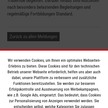
Trauernde begleiten. Darüber hinaus sind Auszeiten
nach besonders belastenden Begleitungen und
regelmäßige Fortbildungen Standard.
Zurück zu allen Meldungen
Wir verwenden Cookies, um Ihnen ein optimales Webseiten-
Erlebnis zu bieten. Diese Cookies sind für den technischen
Informationen
Betrieb unserer Webseite erforderlich, helfen uns aber auch
dabei, unsere Plattform zu verbessern und zusätzliche
Funktionen bereitzustellen. Sie werden zur besseren
Erfolgskontrolle und Aussteuerung von Werbekampagnen,
Impressum
wie z.B. Google Ads, eingesetzt. Das bedeutet, dass Cookies
Datenschutz
Die Malteser
zur Personalisierung von Anzeigen verwendet werden. Sie
Kontakt
entscheiden selbst, welche Kategorien Sie zulassen