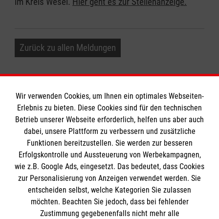
im Kreis Wesel.
Hier geht es zur Stellenanzeige.
Zurück zu allen Meldungen
Wir verwenden Cookies, um Ihnen ein optimales Webseiten-
Erlebnis zu bieten. Diese Cookies sind für den technischen
Informationen
Betrieb unserer Webseite erforderlich, helfen uns aber auch
dabei, unsere Plattform zu verbessern und zusätzliche
Funktionen bereitzustellen. Sie werden zur besseren
Erfolgskontrolle und Aussteuerung von Werbekampagnen,
Impressum
wie z.B. Google Ads, eingesetzt. Das bedeutet, dass Cookies
Datenschutz
Die Malteser
zur Personalisierung von Anzeigen verwendet werden. Sie
Kontakt
entscheiden selbst, welche Kategorien Sie zulassen
möchten. Beachten Sie jedoch, dass bei fehlender
Malteser in Deutschland
Zustimmung gegebenenfalls nicht mehr alle