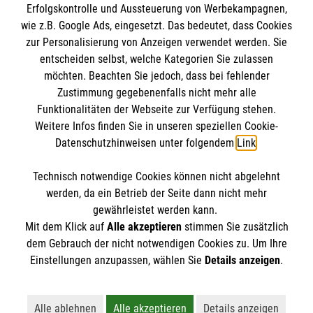
Erfolgskontrolle und Aussteuerung von Werbekampagnen,
Impressum
wie z.B. Google Ads, eingesetzt. Das bedeutet, dass Cookies
Datenschutz
Die Malteser
zur Personalisierung von Anzeigen verwendet werden. Sie
Kontakt
entscheiden selbst, welche Kategorien Sie zulassen
möchten. Beachten Sie jedoch, dass bei fehlender
Malteser in Deutschland
Zustimmung gegebenenfalls nicht mehr alle
Malteserorden
Funktionalitäten der Webseite zur Verfügung stehen.
Spendenkonto
Weitere Infos finden Sie in unseren speziellen Cookie-
Sharepoint
Datenschutzhinweisen unter folgendem
Link
.
Empfänger: Malteser Hilfsdienst e.V.
Technisch notwendige Cookies können nicht abgelehnt
Bank: Pax-Bank für Kirche und Caritas eG
So finden Sie uns
werden, da ein Betrieb der Seite dann nicht mehr
IBAN: DE18 3706 0120 1201 2140 30
gewährleistet werden kann.
Mit dem Klick auf
Alle akzeptieren
stimmen Sie zusätzlich
BIC: GENODED1PA7
Schinkelstraße 18
dem Gebrauch der nicht notwendigen Cookies zu. Um Ihre
Der Malteser Hilfsdienst e.V. ist als eingetragene
Einstellungen anzupassen, wählen Sie
Details anzeigen
.
59227 Ahlen
gemeinnützige Organisation von der Körperschaft- und
Telefon: 02382 80219
Gewerbesteuer befreit.
Email:
malteser.ahlen@malteser.org
Alle ablehnen
Alle akzeptieren
Details anzeigen