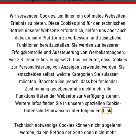
Nächstenliebe bei 35 Grad? Unsere
Wir verwenden Cookies, um Ihnen ein optimales Webseiten-
Mission für den Sommer
Erlebnis zu bieten. Diese Cookies sind für den technischen
Gesundheit weiter denken
Betrieb unserer Webseite erforderlich, helfen uns aber auch
dabei, unsere Plattform zu verbessern und zusätzliche
Links zum Artikel
Funktionen bereitzustellen. Sie werden zur besseren
Erfolgskontrolle und Aussteuerung von Werbekampagnen,
Klinik für Geriatrie und
wie z.B. Google Ads, eingesetzt. Das bedeutet, dass Cookies
Frührehabilitation am Malteser
zur Personalisierung von Anzeigen verwendet werden. Sie
Krankhaus St. Franziskus-Hospital
entscheiden selbst, welche Kategorien Sie zulassen
möchten. Beachten Sie jedoch, dass bei fehlender
Autofahren und Führerschein im Alter
Zustimmung gegebenenfalls nicht mehr alle
Funktionalitäten der Webseite zur Verfügung stehen.
Weitere Infos finden Sie in unseren speziellen Cookie-
Datenschutzhinweisen unter folgendem
Link
.
Technisch notwendige Cookies können nicht abgelehnt
Kontakt
Themenübersicht
werden, da ein Betrieb der Seite dann nicht mehr