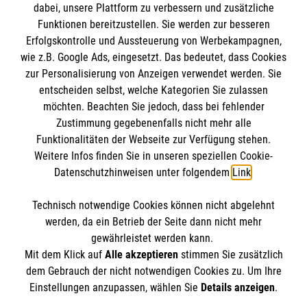
dabei, unsere Plattform zu verbessern und zusätzliche
Verwandte Artikel
Funktionen bereitzustellen. Sie werden zur besseren
Erfolgskontrolle und Aussteuerung von Werbekampagnen,
„Rom ist ein Einsatz, der bleibt“
wie z.B. Google Ads, eingesetzt. Das bedeutet, dass Cookies
Neuer Beauftragter, neue Mitglieder im
zur Personalisierung von Anzeigen verwendet werden. Sie
Leitungsteam
entscheiden selbst, welche Kategorien Sie zulassen
möchten. Beachten Sie jedoch, dass bei fehlender
Slowenien: Maltežan ni nikoli sam
Zustimmung gegebenenfalls nicht mehr alle
Funktionalitäten der Webseite zur Verfügung stehen.
Weitere Infos finden Sie in unseren speziellen Cookie-
Datenschutzhinweisen unter folgendem
Link
.
Technisch notwendige Cookies können nicht abgelehnt
Kontakt
Themenübersicht
werden, da ein Betrieb der Seite dann nicht mehr
gewährleistet werden kann.
Archiv
Mediadaten
Mit dem Klick auf
Alle akzeptieren
stimmen Sie zusätzlich
dem Gebrauch der nicht notwendigen Cookies zu. Um Ihre
Datenschutz
Impressum
Einstellungen anzupassen, wählen Sie
Details anzeigen
.