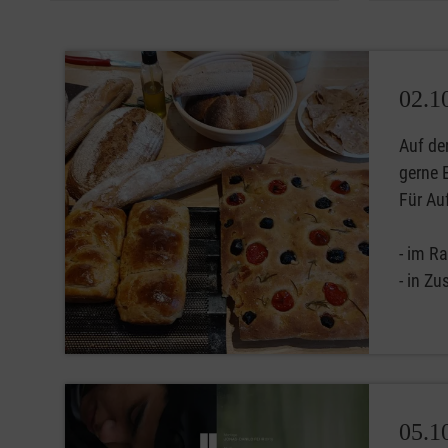
02.1
Auf de
gerne 
Für Auf
- im R
- in Z
05.1