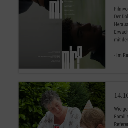
Filmvo
Der Do
Heraus
Erwach
mit der
- Im R
14.1
Wie ge
Famili
Referen