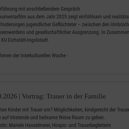
rführung mit anschließendem Gespräch
kumentarfilm aus dem Jahr 2025 zeigt einfühlsam und realitäts
forderungen jugendlicher Geflüchteter – zwischen den Umbrüc
senwerdens und gesellschaftlicher Ausgrenzung. In Zusammen
 KU Eichstätt-Ingolstadt.
ahmen der Interkulturellen Woche -
0.2026 |
Vortrag: Trauer in der Familie
hen Kinder mit Trauer um? Möglichkeiten, kindgerecht der Trauer
e auf tröstende und heilsame Weise Raum zu geben.
tin: Mariele Hasselmeier, Hospiz- und Trauerbegleiterin