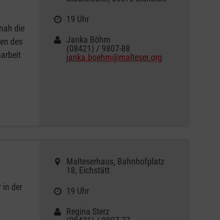
19 Uhr
nah die
Janka Böhm
hen des
(08421) / 9807-88
arbeit
janka.boehm@malteser.org
Malteserhaus, Bahnhofplatz
18, Eichstätt
 in der
19 Uhr
Regina Sterz