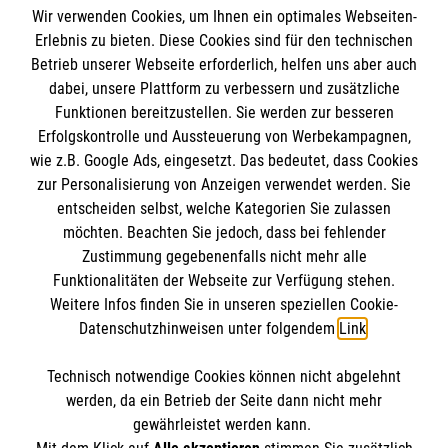
Wir verwenden Cookies, um Ihnen ein optimales Webseiten-
Impressum - Datenschutz - Kontakt
Erlebnis zu bieten. Diese Cookies sind für den technischen
Betrieb unserer Webseite erforderlich, helfen uns aber auch
dabei, unsere Plattform zu verbessern und zusätzliche
Impressum
Funktionen bereitzustellen. Sie werden zur besseren
Erfolgskontrolle und Aussteuerung von Werbekampagnen,
Datenschutz
Die Malteser
wie z.B. Google Ads, eingesetzt. Das bedeutet, dass Cookies
Kontakt
zur Personalisierung von Anzeigen verwendet werden. Sie
AGB
entscheiden selbst, welche Kategorien Sie zulassen
Malteser in Deutschland
möchten. Beachten Sie jedoch, dass bei fehlender
Malteserorden
Spendenkonto
Zustimmung gegebenenfalls nicht mehr alle
Funktionalitäten der Webseite zur Verfügung stehen.
Sharepoint
Weitere Infos finden Sie in unseren speziellen Cookie-
Spendenkonto
Datenschutzhinweisen unter folgendem
Link
.
So finden sie uns
Technisch notwendige Cookies können nicht abgelehnt
Empfänger: Malteser Hilfsdienst e.V.
werden, da ein Betrieb der Seite dann nicht mehr
gewährleistet werden kann.
Bank: Pax-Bank für Kirche und Caritas eG
So finden Sie uns