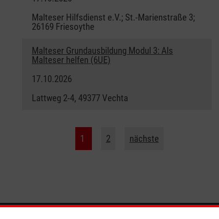
Malteser Hilfsdienst e.V.; St.-Marienstraße 3;
26169 Friesoythe
Malteser Grundausbildung Modul 3: Als
Malteser helfen (6UE)
17.10.2026
Lattweg 2-4, 49377 Vechta
1
2
nächste