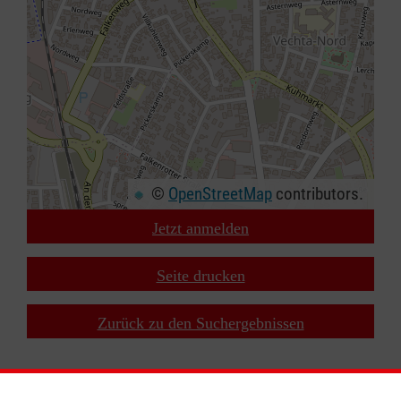
©
OpenStreetMap
contributors.
Jetzt anmelden
+
−
Seite drucken
⇧
Zurück zu den Suchergebnissen