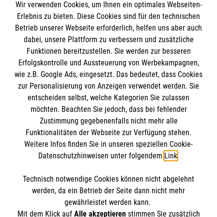
Wir verwenden Cookies, um Ihnen ein optimales Webseiten-
Erlebnis zu bieten. Diese Cookies sind für den technischen
Impressum - Datenschutz - Kontakt
Betrieb unserer Webseite erforderlich, helfen uns aber auch
dabei, unsere Plattform zu verbessern und zusätzliche
Funktionen bereitzustellen. Sie werden zur besseren
Erfolgskontrolle und Aussteuerung von Werbekampagnen,
Impressum
wie z.B. Google Ads, eingesetzt. Das bedeutet, dass Cookies
Datenschutz
Die Malteser
zur Personalisierung von Anzeigen verwendet werden. Sie
Kontakt
entscheiden selbst, welche Kategorien Sie zulassen
AGB
möchten. Beachten Sie jedoch, dass bei fehlender
Malteser in Deutschland
Zustimmung gegebenenfalls nicht mehr alle
Malteserorden
Funktionalitäten der Webseite zur Verfügung stehen.
Spendenkonto
Weitere Infos finden Sie in unseren speziellen Cookie-
Sharepoint
Datenschutzhinweisen unter folgendem
Link
.
Spendenkonto
Technisch notwendige Cookies können nicht abgelehnt
So finden sie uns
werden, da ein Betrieb der Seite dann nicht mehr
gewährleistet werden kann.
Empfänger: Malteser Hilfsdienst e.V.
Mit dem Klick auf
Alle akzeptieren
stimmen Sie zusätzlich