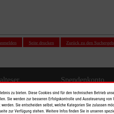
 anmelden
Seite drucken
Zurück zu den Suchergeb
lteser
Spendenkonto
bnis zu bieten. Diese Cookies sind für den technischen Betrieb unse
 Deutschland
Empfänger: Malteser Hilfsdienst
llen. Sie werden zur besseren Erfolgskontrolle und Aussteuerung von
den
Bank: Pax-Bank für Kirche und
 werden. Sie entscheiden selbst, welche Kategorien Sie zulassen mö
seite zur Verfügung stehen. Weitere Infos finden Sie in unseren spe
IBAN: DE49370601201201225