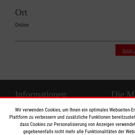
Ort
Online
Jetzt
Informationen
Die Ma
Wir verwenden Cookies, um Ihnen ein optimales Webseiten-Erle
Impressum
Malteser in
Plattform zu verbessern und zusätzliche Funktionen bereitzuste
Datenschutz
Malteseror
dass Cookies zur Personalisierung von Anzeigen verwendet
gegebenenfalls nicht mehr alle Funktionalitäten der Web
Sharepoint
Barrierefreiheit