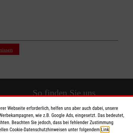
nissen
So finden Sie uns
rer Webseite erforderlich, helfen uns aber auch dabei, unsere
 e.V.
Lattweg 2-4
 Werbekampagnen, wie z.B. Google Ads, eingesetzt. Das bedeutet,
 Caritas eG
49377 Vechta
chten. Beachten Sie jedoch, dass bei fehlender Zustimmung
ziellen Cookie-Datenschutzhinweisen unter folgendem
Link
.
015
Telefon: 04441-9250-0