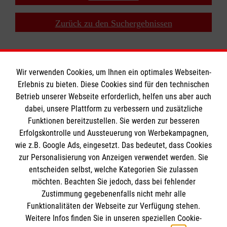
Zurück zu den Suchergebnissen
Wir verwenden Cookies, um Ihnen ein optimales Webseiten-
Erlebnis zu bieten. Diese Cookies sind für den technischen
Impressum - Datenschutz - Kontakt
Betrieb unserer Webseite erforderlich, helfen uns aber auch
dabei, unsere Plattform zu verbessern und zusätzliche
Funktionen bereitzustellen. Sie werden zur besseren
Erfolgskontrolle und Aussteuerung von Werbekampagnen,
Impressum
wie z.B. Google Ads, eingesetzt. Das bedeutet, dass Cookies
Datenschutz
Die Malteser
zur Personalisierung von Anzeigen verwendet werden. Sie
Kontakt
entscheiden selbst, welche Kategorien Sie zulassen
AGB
möchten. Beachten Sie jedoch, dass bei fehlender
Malteser in Deutschland
Zustimmung gegebenenfalls nicht mehr alle
Malteserorden
Funktionalitäten der Webseite zur Verfügung stehen.
Spendenkonto
Weitere Infos finden Sie in unseren speziellen Cookie-
Sharepoint