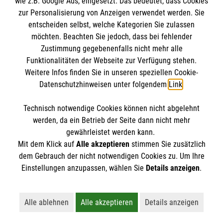
wie z.B. Google Ads, eingesetzt. Das bedeutet, dass Cookies
Datenschutz
Die Malteser
zur Personalisierung von Anzeigen verwendet werden. Sie
Kontakt
entscheiden selbst, welche Kategorien Sie zulassen
AGB
möchten. Beachten Sie jedoch, dass bei fehlender
Malteser in Deutschland
Zustimmung gegebenenfalls nicht mehr alle
Malteserorden
Funktionalitäten der Webseite zur Verfügung stehen.
Spendenkonto
Weitere Infos finden Sie in unseren speziellen Cookie-
Sharepoint
Datenschutzhinweisen unter folgendem
Link
.
Spendenkonto
Technisch notwendige Cookies können nicht abgelehnt
So finden sie uns
werden, da ein Betrieb der Seite dann nicht mehr
gewährleistet werden kann.
Empfänger: Malteser Hilfsdienst e.V.
Mit dem Klick auf
Alle akzeptieren
stimmen Sie zusätzlich
Bank: Pax-Bank für Kirche und Caritas eG
So finden Sie uns
dem Gebrauch der nicht notwendigen Cookies zu. Um Ihre
Der Malteser Hilfsdienst e.V. ist als eingetragene
IBAN: DE49370601201201225015
Einstellungen anzupassen, wählen Sie
Details anzeigen
.
gemeinnützige Organisation von der Körperschaft- und
BIC: GENODED1PA7
Lattweg 2-4
Gewerbesteuer befreit.
Alle ablehnen
Alle akzeptieren
Details anzeigen
49377 Vechta
Lehnt alle nicht-essentiellen Cookies ab
Akzeptiert alle Cookies einschließl
Öffnet detaillie
Telefon: 04441-9250-0