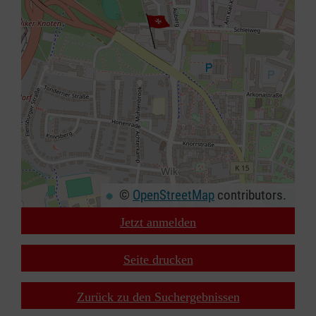
©
OpenStreetMap
contributors.
Jetzt anmelden
+
−
Seite drucken
⇧
Zurück zu den Suchergebnissen